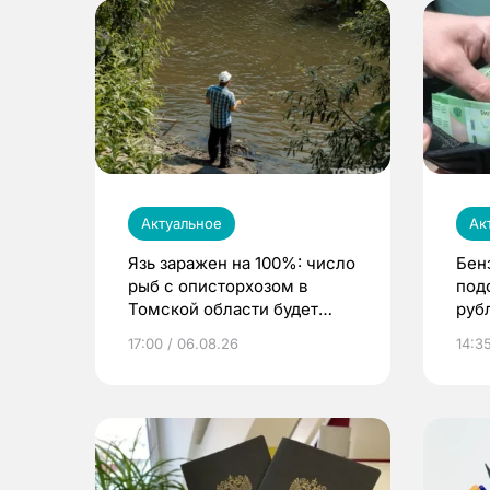
Актуальное
Ак
Язь заражен на 100%: число
Бен
рыб с описторхозом в
под
Томской области будет
руб
расти
17:00 / 06.08.26
14:3