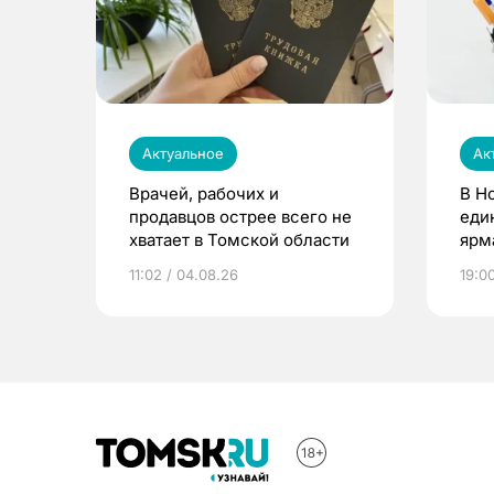
Актуальное
Ак
Врачей, рабочих и
В Н
продавцов острее всего не
еди
хватает в Томской области
ярм
11:02 / 04.08.26
19:0