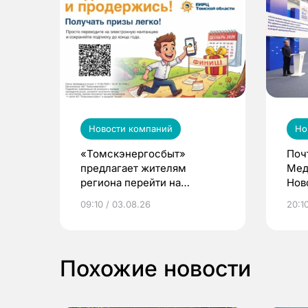
Новости компаний
Но
«Томскэнергосбыт»
Поч
предлагает жителям
Мед
региона перейти на
Нов
электронные квитанции и
про
09:10 / 03.08.26
20:10
выиграть призы
Похожие новости