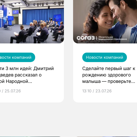
вости компаний
Новости компаний
ти 3 млн идей: Дмитрий
Сделайте первый шаг к
ведев рассказал о
рождению здорового
ой Народной
малыша — проверьте
грамме ЕР
репродуктивное здоров
 / 25.07.26
13:10 / 23.07.26
по ОМС!