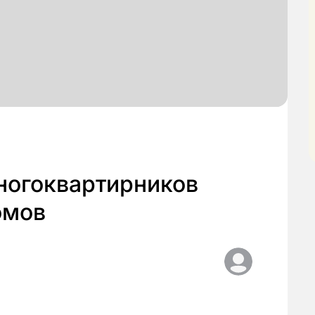
ногоквартирников
омов