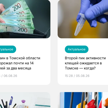
туальное
Актуальное
зин в Томской области
Второй пик активности
орожал почти на 14
клещей ожидается в
лей за два месяца
Томске — когда?
5 / 06.08.26
15:28 / 05.08.26