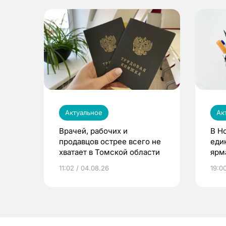
Актуальное
Ак
Врачей, рабочих и
В Н
продавцов острее всего не
еди
хватает в Томской области
ярм
11:02 / 04.08.26
19:0