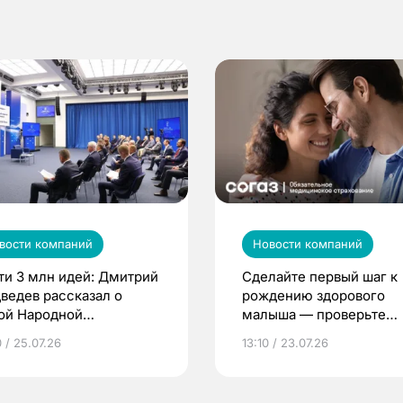
вости компаний
Новости компаний
ти 3 млн идей: Дмитрий
Сделайте первый шаг к
ведев рассказал о
рождению здорового
ой Народной
малыша — проверьте
грамме ЕР
репродуктивное здоров
 / 25.07.26
13:10 / 23.07.26
по ОМС!