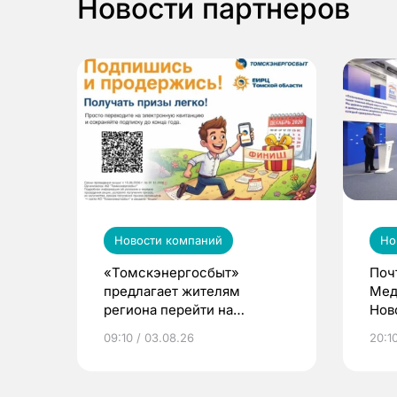
Новости партнеров
Новости компаний
Но
«Томскэнергосбыт»
Поч
предлагает жителям
Мед
региона перейти на
Нов
электронные квитанции и
про
09:10 / 03.08.26
20:10
выиграть призы