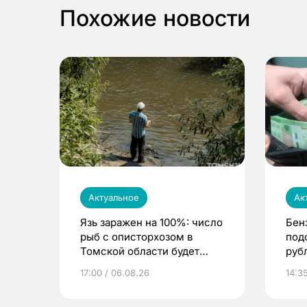
Похожие новости
Актуальное
Ак
Язь заражен на 100%: число
Бен
рыб с описторхозом в
под
Томской области будет
руб
расти
17:00 / 06.08.26
14:3