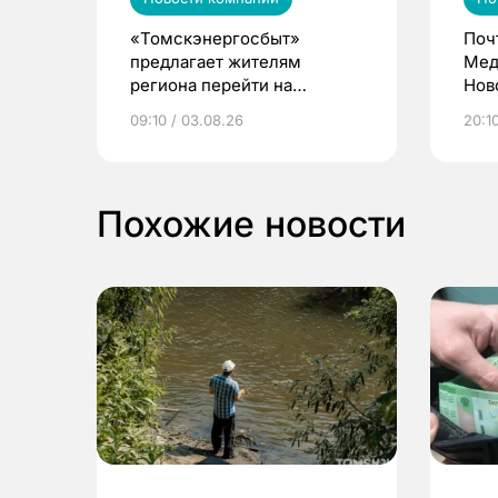
«Томскэнергосбыт»
Поч
предлагает жителям
Мед
региона перейти на
Нов
электронные квитанции и
про
09:10 / 03.08.26
20:10
выиграть призы
Похожие новости