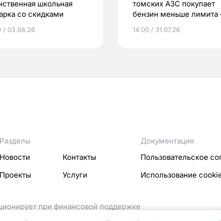
нственная школьная
томских АЗС покупает
арка со скидками
бензин меньше лимита
мэр
0 / 03.08.26
14:00 / 31.07.26
Разделы
Документация
Новости
Контакты
Пользовательское со
Проекты
Услуги
Использование cooki
кционирует при финансовой поддержке
ссовых коммуникаций Российской Федерации.