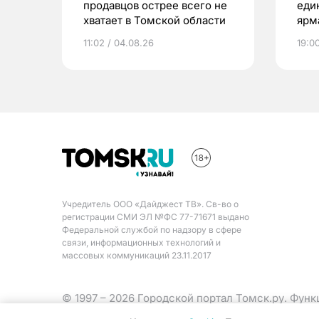
продавцов острее всего не
еди
хватает в Томской области
ярм
11:02 / 04.08.26
19:0
Учредитель ООО «Дайджест ТВ». Св-во о
регистрации СМИ ЭЛ №ФС 77-71671 выдано
Федеральной службой по надзору в сфере
связи, информационных технологий и
массовых коммуникаций 23.11.2017
© 1997 – 2026 Городской портал Томск.ру. Фун
Министерства цифрового развития, связи и ма