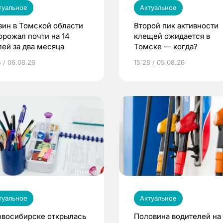
туальное
Актуальное
зин в Томской области
Второй пик активности
орожал почти на 14
клещей ожидается в
лей за два месяца
Томске — когда?
5 / 06.08.26
15:28 / 05.08.26
туальное
Актуальное
овосибирске открылась
Половина водителей на