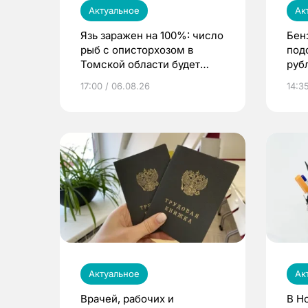
Актуальное
Ак
Язь заражен на 100%: число
Бен
рыб с описторхозом в
под
Томской области будет
руб
расти
17:00 / 06.08.26
14:3
Актуальное
Ак
Врачей, рабочих и
В Н