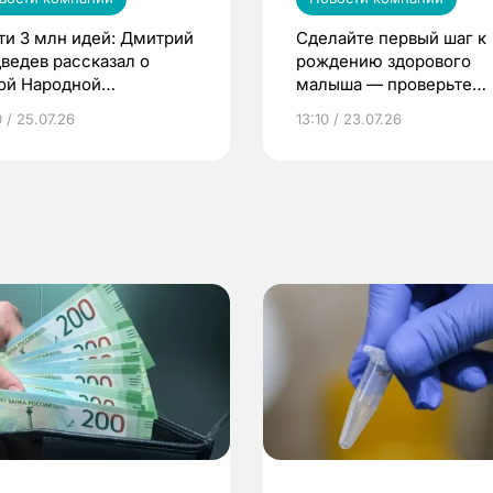
ти 3 млн идей: Дмитрий
Сделайте первый шаг к
ведев рассказал о
рождению здорового
ой Народной
малыша — проверьте
грамме ЕР
репродуктивное здоров
 / 25.07.26
13:10 / 23.07.26
по ОМС!