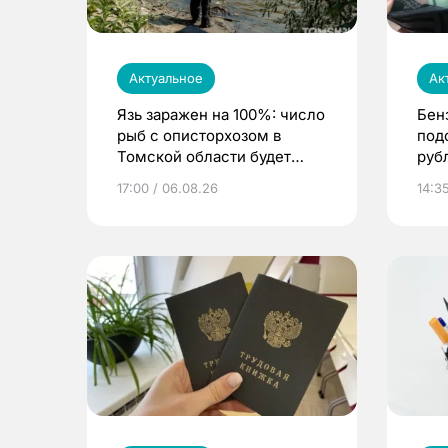
Актуальное
Ак
Язь заражен на 100%: число
Бен
рыб с описторхозом в
под
Томской области будет
руб
расти
17:00 / 06.08.26
14:3