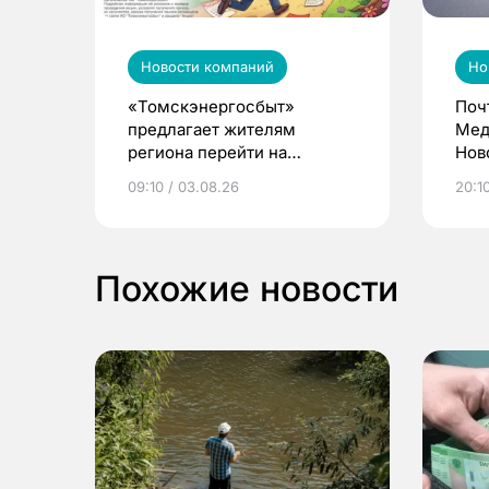
Новости компаний
Но
«Томскэнергосбыт»
Поч
предлагает жителям
Мед
региона перейти на
Нов
электронные квитанции и
про
09:10 / 03.08.26
20:10
выиграть призы
Похожие новости