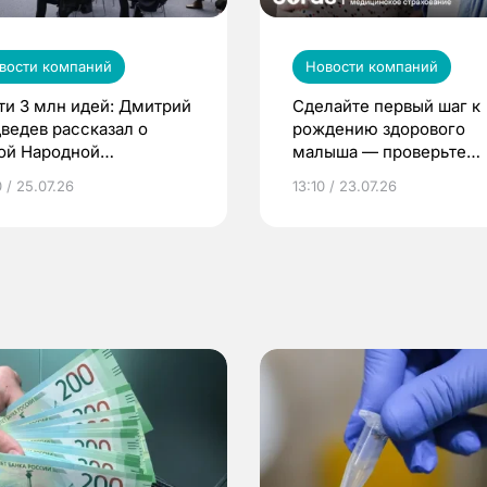
вости компаний
Новости компаний
ти 3 млн идей: Дмитрий
Сделайте первый шаг к
ведев рассказал о
рождению здорового
ой Народной
малыша — проверьте
грамме ЕР
репродуктивное здоров
 / 25.07.26
13:10 / 23.07.26
по ОМС!