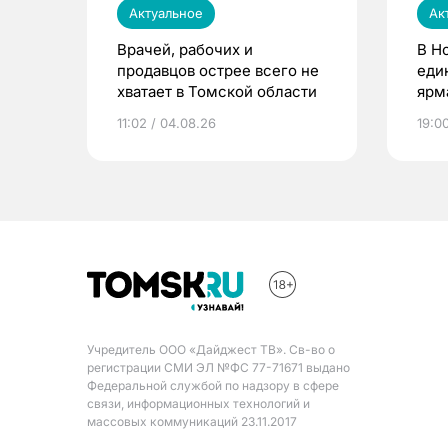
Актуальное
Ак
Врачей, рабочих и
В Н
продавцов острее всего не
еди
хватает в Томской области
ярм
11:02 / 04.08.26
19:0
Учредитель ООО «Дайджест ТВ». Св-во о
регистрации СМИ ЭЛ №ФС 77-71671 выдано
Федеральной службой по надзору в сфере
связи, информационных технологий и
массовых коммуникаций 23.11.2017