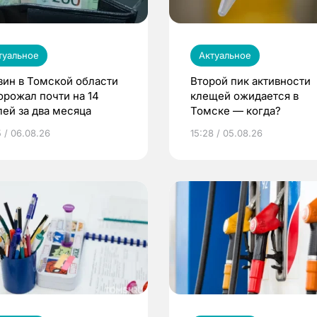
туальное
Актуальное
зин в Томской области
Второй пик активности
орожал почти на 14
клещей ожидается в
лей за два месяца
Томске — когда?
5 / 06.08.26
15:28 / 05.08.26