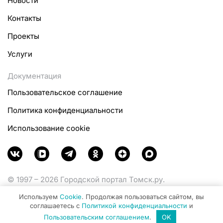
Новости
Контакты
Проекты
Услуги
Документация
Пользовательское соглашение
Политика конфиденциальности
Использование cookie
© 1997 – 2026 Городской портал Томск.ру.
Функционирует при финансовой поддержке
Используем
Cookie
. Продолжая пользоваться сайтом, вы
Министерства цифрового развития, связи и массовых
соглашаетесь с
Политикой конфиденциальности
и
коммуникаций Российской Федерации.
Пользовательским соглашением
.
OK