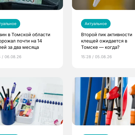
туальное
Актуальное
зин в Томской области
Второй пик активности
орожал почти на 14
клещей ожидается в
лей за два месяца
Томске — когда?
5 / 06.08.26
15:28 / 05.08.26