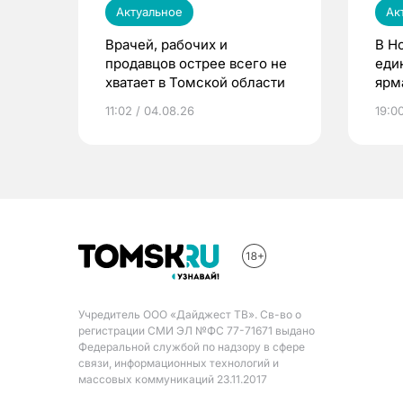
Актуальное
Ак
Врачей, рабочих и
В Н
продавцов острее всего не
еди
хватает в Томской области
ярм
11:02 / 04.08.26
19:0
Учредитель ООО «Дайджест ТВ». Св-во о
регистрации СМИ ЭЛ №ФС 77-71671 выдано
Федеральной службой по надзору в сфере
связи, информационных технологий и
массовых коммуникаций 23.11.2017