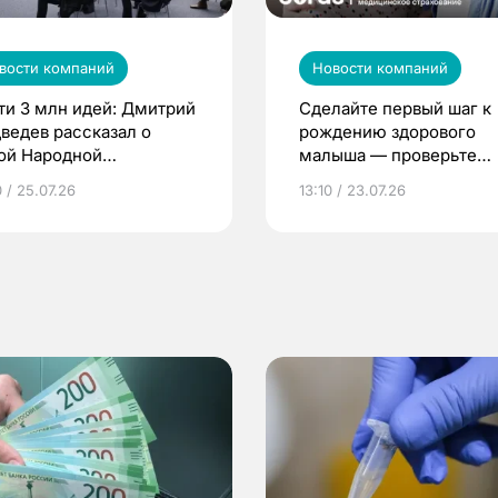
вости компаний
Новости компаний
ти 3 млн идей: Дмитрий
Сделайте первый шаг к
ведев рассказал о
рождению здорового
ой Народной
малыша — проверьте
грамме ЕР
репродуктивное здоров
 / 25.07.26
13:10 / 23.07.26
по ОМС!