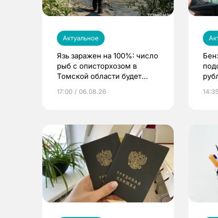
Актуальное
Ак
Язь заражен на 100%: число
Бен
рыб с описторхозом в
под
Томской области будет
руб
расти
17:00 / 06.08.26
14:3