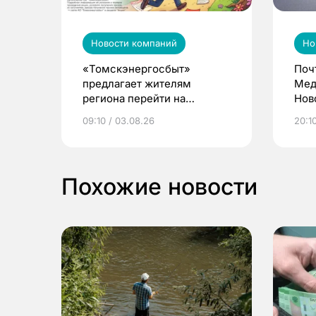
Новости компаний
Но
«Томскэнергосбыт»
Поч
предлагает жителям
Мед
региона перейти на
Нов
электронные квитанции и
про
09:10 / 03.08.26
20:10
выиграть призы
Похожие новости