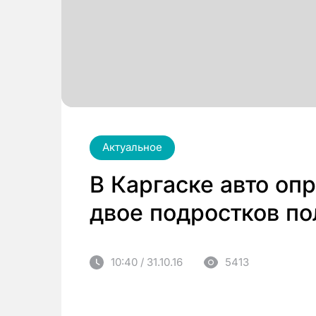
Актуальное
В Каргаске авто оп
двое подростков п
10:40 / 31.10.16
5413