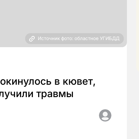
Источник фото: областное УГИБДД
рокинулось в кювет,
олучили травмы