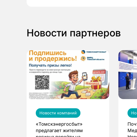
Новости партнеров
Новости компаний
Но
«Томскэнергосбыт»
Поч
предлагает жителям
Мед
региона перейти на
Нов