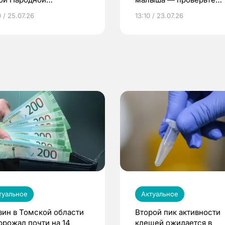
грамме ЕР
репродуктивное здоров
 / 25.07.26
13:10 / 23.07.26
по ОМС!
туальное
Актуальное
зин в Томской области
Второй пик активности
орожал почти на 14
клещей ожидается в