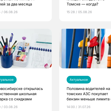
лей за два месяца
Томске — когда?
5 / 06.08.26
15:28 / 05.08.26
туальное
Актуальное
овосибирске открылась
Половина водителей на
нственная школьная
томских АЗС покупает
арка со скидками
бензин меньше лимита
мэр
0 / 03.08.26
14:00 / 31.07.26