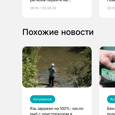
электронные квитанции и
про
09:10 / 03.08.26
20:10
выиграть призы
Похожие новости
Актуальное
Ак
Язь заражен на 100%: число
Бен
рыб с описторхозом в
под