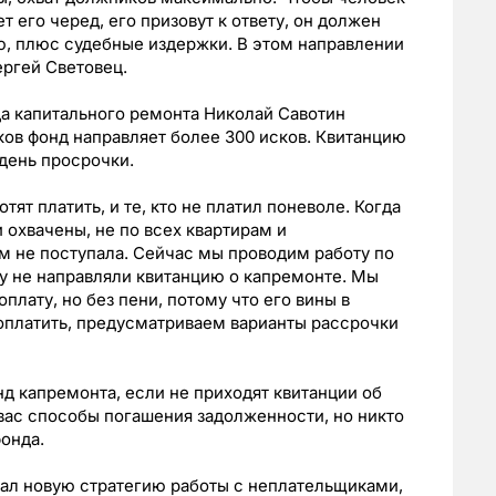
ет его черед, его призовут к ответу, он должен
ю, плюс судебные издержки. В этом направлении
ргей Световец.
а капитального ремонта Николай Савотин
ков фонд направляет более 300 исков. Квитанцию
 день просрочки.
тят платить, и те, кто не платил поневоле. Когда
 охвачены, не по всех квартирам и
м не поступала. Сейчас мы проводим работу по
зу не направляли квитанцию о капремонте. Мы
плату, но без пени, потому что его вины в
 оплатить, предусматриваем варианты рассрочки
д капремонта, если не приходят квитанции об
вас способы погашения задолженности, но никто
фонда.
тал новую стратегию работы с неплательщиками,