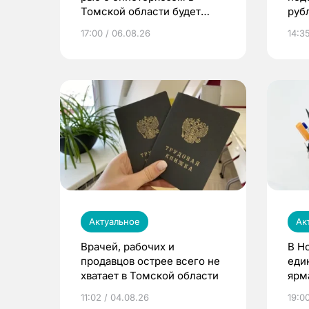
Томской области будет
руб
расти
17:00 / 06.08.26
14:3
Актуальное
Ак
Врачей, рабочих и
В Н
продавцов острее всего не
еди
хватает в Томской области
ярм
11:02 / 04.08.26
19:0