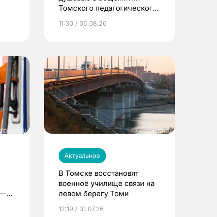
Томского педагогического
университета
11:30 / 05.08.26
Актуальное
В Томске восстановят
военное училище связи на
 —
левом берегу Томи
12:19 / 31.07.26