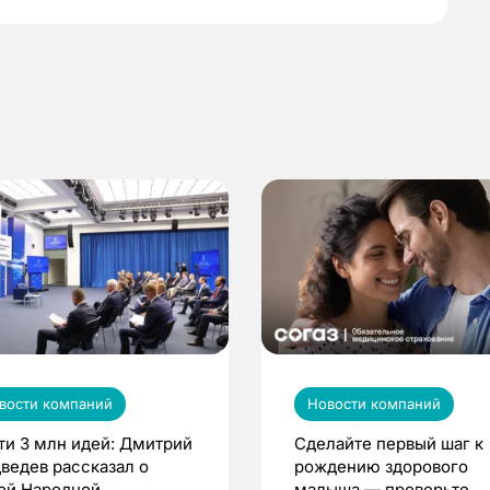
вости компаний
Новости компаний
ти 3 млн идей: Дмитрий
Сделайте первый шаг к
ведев рассказал о
рождению здорового
ой Народной
малыша — проверьте