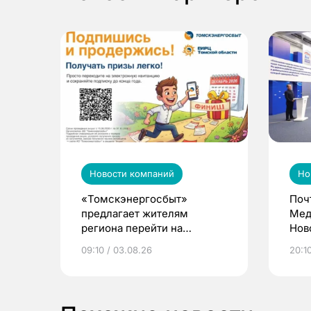
Новости компаний
Но
«Томскэнергосбыт»
Поч
предлагает жителям
Мед
региона перейти на
Нов
электронные квитанции и
про
09:10 / 03.08.26
20:10
выиграть призы