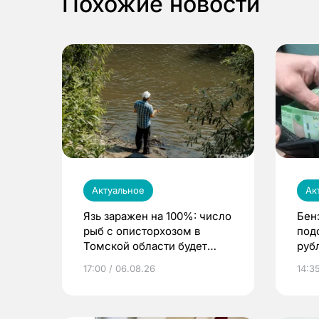
Похожие новости
Актуальное
Ак
Язь заражен на 100%: число
Бен
рыб с описторхозом в
под
Томской области будет
руб
расти
17:00 / 06.08.26
14:3