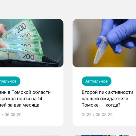
туальное
Актуальное
зин в Томской области
Второй пик активности
орожал почти на 14
клещей ожидается в
лей за два месяца
Томске — когда?
5 / 06.08.26
15:28 / 05.08.26