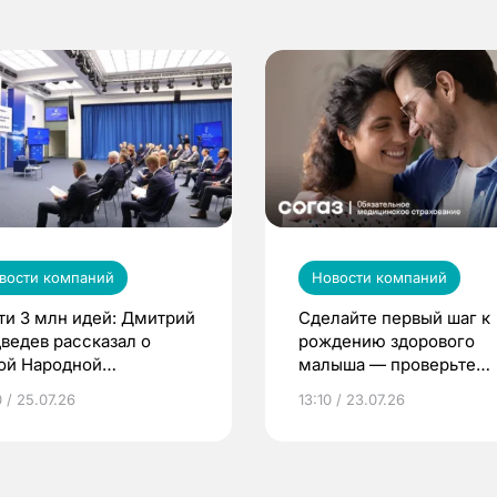
вости компаний
Новости компаний
ти 3 млн идей: Дмитрий
Сделайте первый шаг к
ведев рассказал о
рождению здорового
ой Народной
малыша — проверьте
грамме ЕР
репродуктивное здоров
 / 25.07.26
13:10 / 23.07.26
по ОМС!