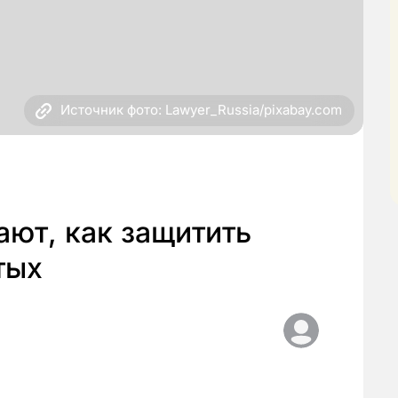
Источник фото: Lawyer_Russia/pixabay.com
ют, как защитить
тых