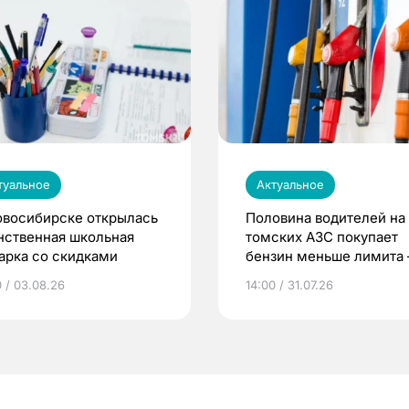
туальное
Актуальное
овосибирске открылась
Половина водителей на
нственная школьная
томских АЗС покупает
арка со скидками
бензин меньше лимита
мэр
0 / 03.08.26
14:00 / 31.07.26