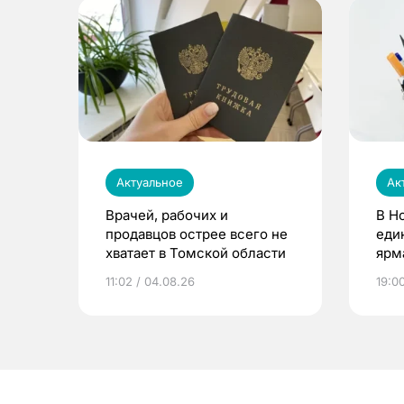
Актуальное
Ак
Врачей, рабочих и
В Н
продавцов острее всего не
еди
хватает в Томской области
ярм
11:02 / 04.08.26
19:0