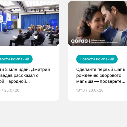
вости компаний
Новости компаний
ти 3 млн идей: Дмитрий
Сделайте первый шаг к
ведев рассказал о
рождению здорового
ой Народной
малыша — проверьте
грамме ЕР
репродуктивное здоров
 / 25.07.26
13:10 / 23.07.26
по ОМС!