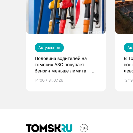
Актуальное
Ак
Половина водителей на
В Т
томских АЗС покупает
вое
бензин меньше лимита —
лев
мэр
14:00 / 31.07.26
12:19