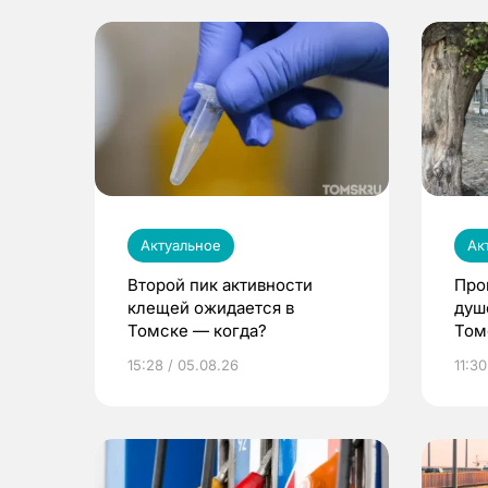
Актуальное
Ак
Второй пик активности
Про
клещей ожидается в
душ
Томске — когда?
Том
уни
15:28 / 05.08.26
11:30