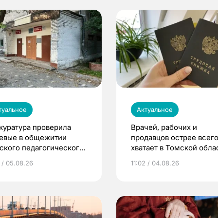
туальное
Актуальное
куратура проверила
Врачей, рабочих и
евые в общежитии
продавцов острее всего
ского педагогического
хватает в Томской обла
верситета
 / 05.08.26
11:02 / 04.08.26