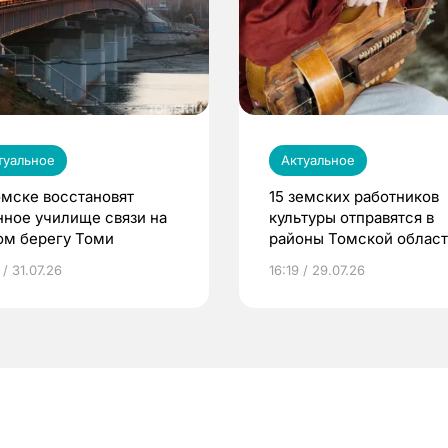
туальное
Актуальное
омске восстановят
15 земских работников
нное училище связи на
культуры отправятся в
ом берегу Томи
районы Томской облас
 / 31.07.26
16:19 / 29.07.26