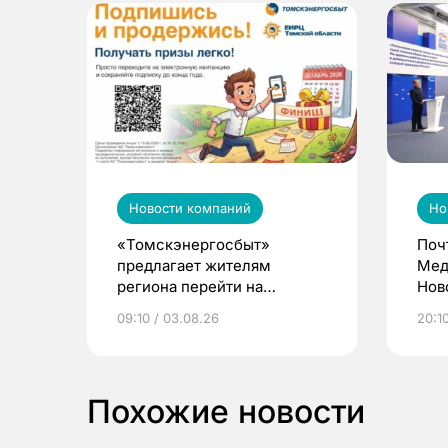
Новости компаний
Но
«Томскэнергосбыт»
Поч
предлагает жителям
Мед
региона перейти на
Нов
электронные квитанции и
про
09:10 / 03.08.26
20:10
выиграть призы
Похожие новости