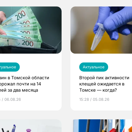
туальное
Актуальное
зин в Томской области
Второй пик активности
орожал почти на 14
клещей ожидается в
лей за два месяца
Томске — когда?
5 / 06.08.26
15:28 / 05.08.26