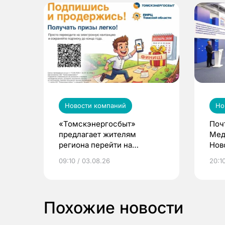
Новости компаний
Но
«Томскэнергосбыт»
Поч
предлагает жителям
Мед
региона перейти на
Нов
электронные квитанции и
про
09:10 / 03.08.26
20:10
выиграть призы
Похожие новости