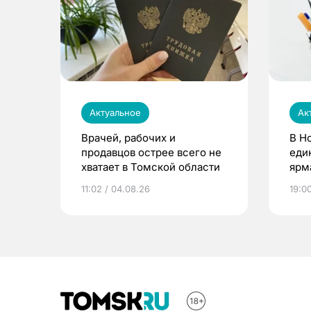
Актуальное
Ак
Врачей, рабочих и
В Н
продавцов острее всего не
еди
хватает в Томской области
ярм
11:02 / 04.08.26
19:0