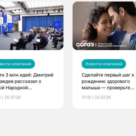
вости компаний
Новости компаний
ти 3 млн идей: Дмитрий
Сделайте первый шаг к
ведев рассказал о
рождению здорового
ой Народной
малыша — проверьте
грамме ЕР
репродуктивное здоров
 / 25.07.26
13:10 / 23.07.26
по ОМС!