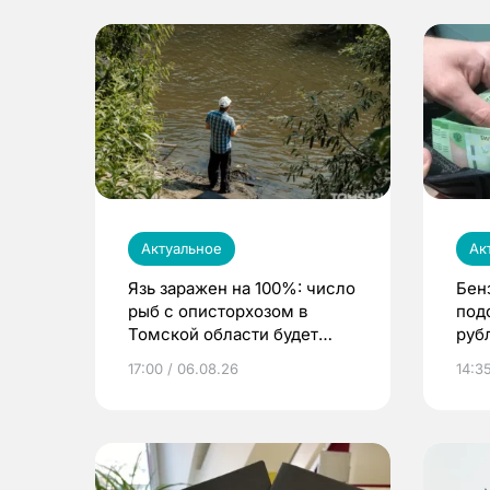
Актуальное
Ак
Язь заражен на 100%: число
Бен
рыб с описторхозом в
под
Томской области будет
руб
расти
17:00 / 06.08.26
14:3