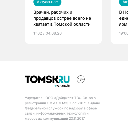
Актуальное
Ак
Врачей, рабочих и
В Н
продавцов острее всего не
еди
хватает в Томской области
ярм
11:02 / 04.08.26
19:0
Учредитель ООО «Дайджест ТВ». Св-во о
регистрации СМИ ЭЛ №ФС 77-71671 выдано
Федеральной службой по надзору в сфере
связи, информационных технологий и
массовых коммуникаций 23.11.2017