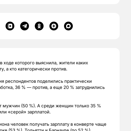
в ходе которого выяснила, жители каких
у, а кто категорически против.
ия респондентов поделились практически
ботка, 36 % — против, а еще 20 % затруднились
ет мужчин (50 %). А среди женщин только 35 %
или «серой» зарплатой.
она человек получать зарплату в конверте чаще
ке (53 %), Тольятти и Барнауле (по 52 %).