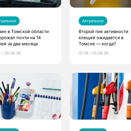
туальное
Актуальное
зин в Томской области
Второй пик активности
орожал почти на 14
клещей ожидается в
лей за два месяца
Томске — когда?
5 / 06.08.26
15:28 / 05.08.26