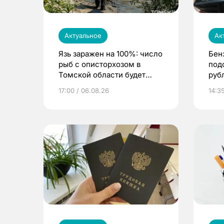
Актуальное
Ак
Язь заражен на 100%: число
Бен
рыб с описторхозом в
под
Томской области будет
руб
расти
17:00 / 06.08.26
14:3