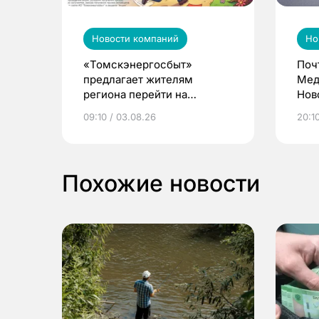
Новости компаний
Но
«Томскэнергосбыт»
Поч
предлагает жителям
Мед
региона перейти на
Нов
электронные квитанции и
про
09:10 / 03.08.26
20:10
выиграть призы
Похожие новости