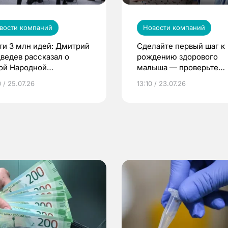
вости компаний
Новости компаний
ти 3 млн идей: Дмитрий
Сделайте первый шаг к
ведев рассказал о
рождению здорового
ой Народной
малыша — проверьте
грамме ЕР
репродуктивное здоров
 / 25.07.26
13:10 / 23.07.26
по ОМС!