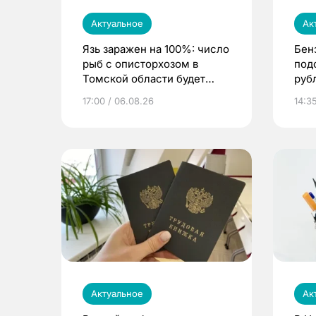
Актуальное
Ак
Язь заражен на 100%: число
Бен
рыб с описторхозом в
под
Томской области будет
руб
расти
17:00 / 06.08.26
14:3
Актуальное
Ак