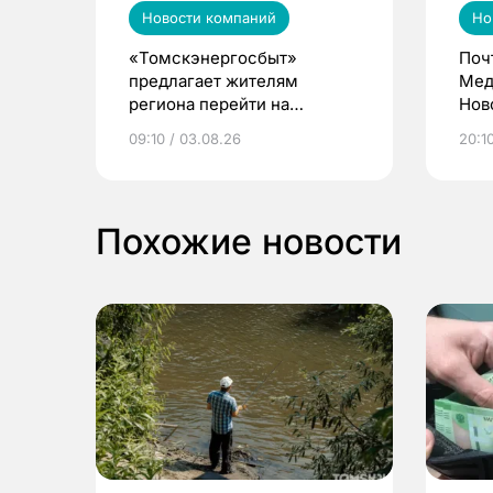
Новости компаний
Но
«Томскэнергосбыт»
Поч
предлагает жителям
Мед
региона перейти на
Нов
электронные квитанции и
про
09:10 / 03.08.26
20:10
выиграть призы
Похожие новости