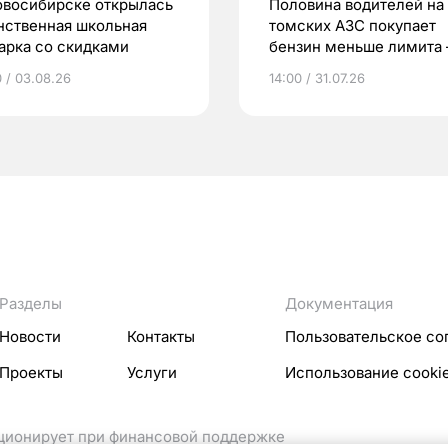
овосибирске открылась
Половина водителей на
нственная школьная
томских АЗС покупает
арка со скидками
бензин меньше лимита
мэр
0 / 03.08.26
14:00 / 31.07.26
Разделы
Документация
Новости
Контакты
Пользовательское со
Проекты
Услуги
Использование cooki
кционирует при финансовой поддержке