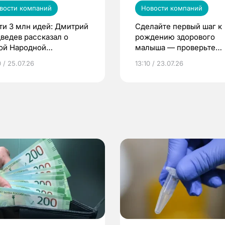
вости компаний
Новости компаний
ти 3 млн идей: Дмитрий
Сделайте первый шаг к
ведев рассказал о
рождению здорового
ой Народной
малыша — проверьте
грамме ЕР
репродуктивное здоров
 / 25.07.26
13:10 / 23.07.26
по ОМС!