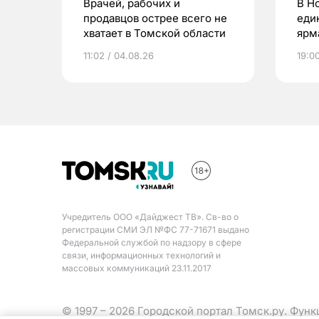
Врачей, рабочих и
В Н
продавцов острее всего не
еди
хватает в Томской области
ярм
11:02 / 04.08.26
19:0
Учредитель ООО «Дайджест ТВ». Св-во о
регистрации СМИ ЭЛ №ФС 77-71671 выдано
Федеральной службой по надзору в сфере
связи, информационных технологий и
массовых коммуникаций 23.11.2017
© 1997 – 2026 Городской портал Томск.ру. Фун