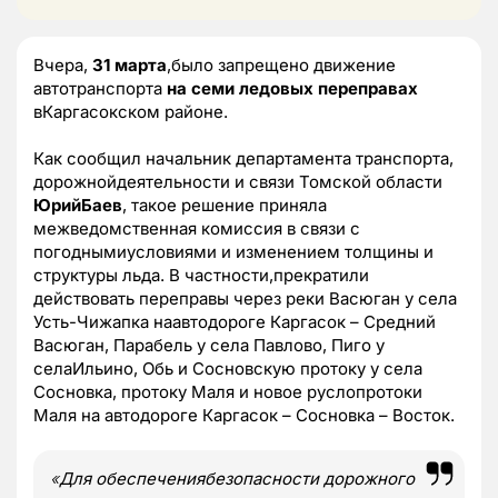
Вчера,
31 марта
,было запрещено движение
автотранспорта
на семи ледовых переправах
вКаргасокском районе.
Как сообщил начальник департамента транспорта,
дорожнойдеятельности и связи Томской области
ЮрийБаев
, такое решение приняла
межведомственная комиссия в связи с
погоднымиусловиями и изменением толщины и
структуры льда.
В частности,прекратили
действовать переправы через реки Васюган у села
Усть-Чижапка наавтодороге Каргасок – Средний
Васюган, Парабель у села Павлово, Пиго у
селаИльино, Обь и Сосновскую протоку у села
Сосновка, протоку Маля и новое руслопротоки
Маля на автодороге Каргасок – Сосновка – Восток.
«
Для обеспечениябезопасности дорожного