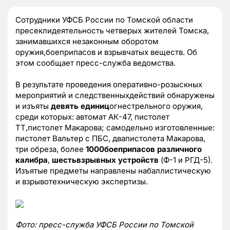
Сотрудники УФСБ России по Томской области
пресеклидеятельность четверых жителей Томска,
занимавшихся незаконным оборотом
оружия,боеприпасов и взрывчатых веществ. Об
этом сообщает пресс-служба ведомства.
В результате проведения оперативно-розыскных
мероприятий и следственныхдействий обнаружены
и изъяты
девять единиц
огнестрельного оружия,
среди которых: автомат АК-47, пистолет
ТТ,пистолет Макарова; самодельно изготовленные:
пистолет Вальтер с ПБС, двапистолета Макарова,
три обреза, более
1000боеприпасов различного
калибра
,
шестьвзрывных устройств
(Ф-1 и РГД-5).
Изъятые предметы направлены набаллистическую
и взрывотехническую экспертизы.
Фото: пресс-служба УФСБ России по Томской