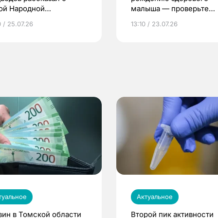
ой Народной
малыша — проверьте
грамме ЕР
репродуктивное здоров
 / 25.07.26
13:10 / 23.07.26
по ОМС!
туальное
Актуальное
зин в Томской области
Второй пик активности