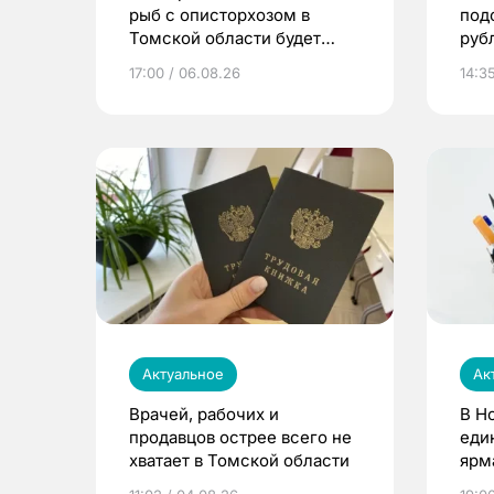
рыб с описторхозом в
под
Томской области будет
руб
расти
17:00 / 06.08.26
14:3
Актуальное
Ак
Врачей, рабочих и
В Н
продавцов острее всего не
еди
хватает в Томской области
ярм