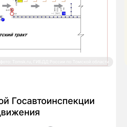
фото: Tomsk.ru, ГИБДД России по Томской области
ой Госавтоинспекции
движения