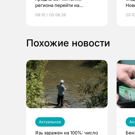
региона перейти на
Нов
электронные квитанции и
про
09:10 / 03.08.26
20:10
выиграть призы
Похожие новости
Актуальное
Ак
Язь заражен на 100%: число
Бен