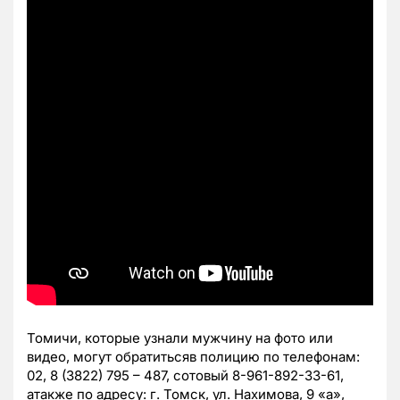
Томичи, которые узнали мужчину на фото или
видео, могут обратитьсяв полицию по телефонам:
02, 8 (3822) 795 – 487, сотовый 8-961-892-33-61,
атакже по адресу: г. Томск, ул. Нахимова, 9 «а»,