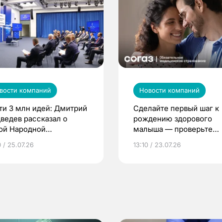
вости компаний
Новости компаний
ти 3 млн идей: Дмитрий
Сделайте первый шаг к
ведев рассказал о
рождению здорового
ой Народной
малыша — проверьте
грамме ЕР
репродуктивное здоров
 / 25.07.26
13:10 / 23.07.26
по ОМС!