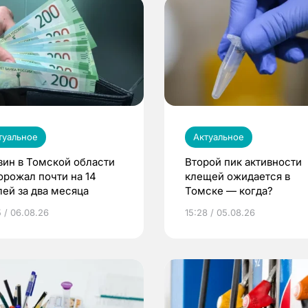
туальное
Актуальное
зин в Томской области
Второй пик активности
орожал почти на 14
клещей ожидается в
лей за два месяца
Томске — когда?
5 / 06.08.26
15:28 / 05.08.26