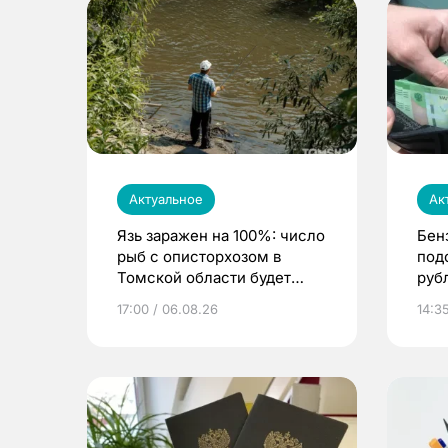
Актуальное
Ак
Язь заражен на 100%: число
Бен
рыб с описторхозом в
под
Томской области будет
руб
расти
17:00 / 06.08.26
14:3