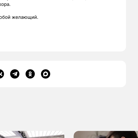
кора.
любой желающий.