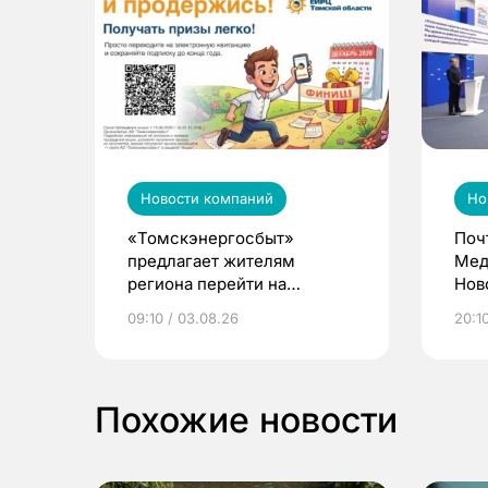
Новости компаний
Но
«Томскэнергосбыт»
Поч
предлагает жителям
Мед
региона перейти на
Нов
электронные квитанции и
про
09:10 / 03.08.26
20:10
выиграть призы
Похожие новости