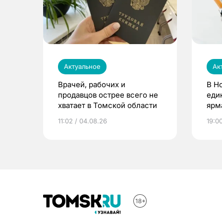
Актуальное
Ак
Врачей, рабочих и
В Н
продавцов острее всего не
еди
хватает в Томской области
ярм
11:02 / 04.08.26
19:0