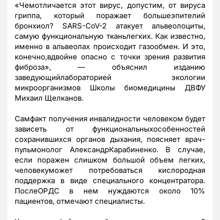
«Чемотличается этот вирус, допустим, от вируса
гриппа, который поражает большеэпителий
бронхиол? SARS-CoV-2 атакует альвеолоциты,
самую функциональную тканьлегких. Как известно,
именно в альвеолах происходит газообмен. И это,
конечно,вдвойне опасно с точки зрения развития
фиброза», — объяснил изданию
заведующийлабораторией экологии
микроорганизмов Школы биомедицины ДВФУ
Михаил Щелканов.
Самфакт получения инвалидности человеком будет
зависеть от функциональныхособенностей
сохранившихся органов дыхания, поясняет врач-
пульмонолог АлександрКарабиненко. В случае,
если поражен слишком большой объем легких,
человекуможет потребоваться кислородная
поддержка в виде специального концентратора.
ПослеОРДС в нем нуждаются около 10%
пациентов, отмечают специалисты.