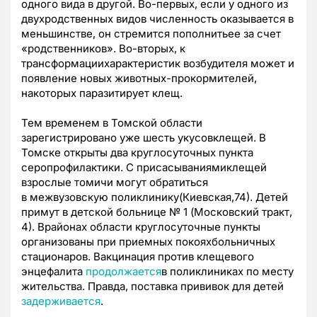
одного вида в другой. Во-первых, если у одного из
двухродственных видов численность оказывается в
меньшинстве, он стремится пополнитьее за счет
«родственников». Во-вторых,
к
трансформациихарактеристик возбудителя может и
появление новых животных-прокормителей,
накоторых паразитирует клещ.
Тем временем в Томской области
зарегистрировано уже шесть укусовклещей. В
Томске открыты два круглосуточных пункта
серопрофилактики.
С присасываниямиклещей
взрослые томичи могут обратиться
в
межвузовскую поликлинику(Киевская,74). Детей
примут в детской больнице № 1 (Московский тракт,
4). Врайонах области круглосуточные пункты
организованы при приемных покояхбольничных
стационаров.
Вакцинация против клещевого
энцефалита
продолжается
в поликлиниках по месту
жительства. Правда, поставка прививок для детей
задерживается
.