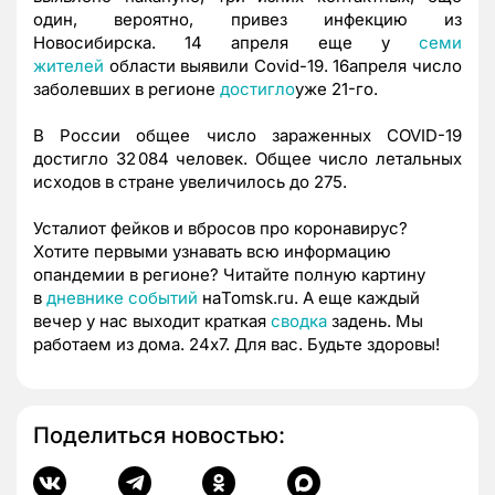
один, вероятно, привез инфекцию из
Новосибирска.
14 апреля еще у
семи
жителей
области выявили Covid-19.
16апреля число
заболевших в регионе
достигло
уже 21-го.
В России общее число зараженных COVID-19
достигло 32 084 человек. Общее число летальных
исходов в стране увеличилось до 275.
Усталиот фейков и вбросов про коронавирус?
Хотите первыми узнавать всю информацию
опандемии в регионе? Читайте полную картину
в
дневнике
событий
наTomsk.ru. А еще каждый
вечер у нас выходит краткая
сводка
задень. Мы
работаем из дома. 24х7. Для вас. Будьте здоровы!
Поделиться новостью: