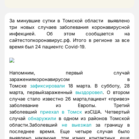
За минувшие сутки в Томской области выявлено
три новых случаев заболевания коронавирусной
инфекцией. Об этом сообщается на
сайтестопкоронавирус.рф.
Итого в регионе за все
время был 24 пациентс Covid-19.
Напомним, первый случай
заражениякоронавирусом в
Томске
зафиксировали
18 марта. В субботу, 28
марта, первыйзараженный
выздоровел
. О втором
случае стало известно 26 марта,пациент «привез»
заболевание из Европы. Третий
заболевший
приехал в Томск
изСША.
Четвертый
случай
обнаружили
в одном из районов Томской
области.Заболевший
не выезжал
за границу в
последнее время.
Еще четыре случая было
выявлено накануне, три изних контактных, еще