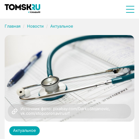
Главная
Новости
Актуальное
Источник фото: pixabay.com/DarkoStojanovic, 
vk.com/stopcoronavirusrf
Актуальное