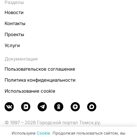
Разделы
Новости
Контакты
Проекты
Услуги
Документация
Пользовательское соглашение
Политика конфиденциальности
Использование cookie
© 1997 – 2026 Городской портал Томск.ру.
Функционирует при финансовой поддержке
Используем
Cookie
. Продолжая пользоваться сайтом, вы
Министерства цифрового развития, связи и массовых