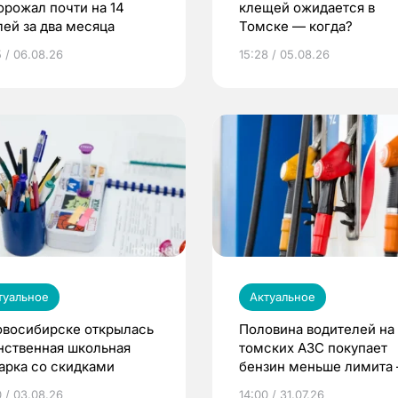
орожал почти на 14
клещей ожидается в
лей за два месяца
Томске — когда?
5 / 06.08.26
15:28 / 05.08.26
туальное
Актуальное
овосибирске открылась
Половина водителей на
нственная школьная
томских АЗС покупает
арка со скидками
бензин меньше лимита
мэр
0 / 03.08.26
14:00 / 31.07.26