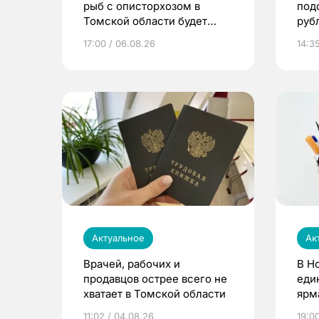
рыб с описторхозом в
под
Томской области будет
руб
расти
17:00 / 06.08.26
14:3
Актуальное
Ак
Врачей, рабочих и
В Н
продавцов острее всего не
еди
хватает в Томской области
ярм
11:02 / 04.08.26
19:0