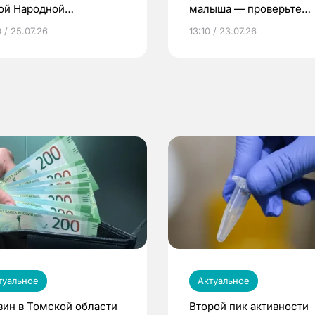
ой Народной
малыша — проверьте
грамме ЕР
репродуктивное здоров
 / 25.07.26
13:10 / 23.07.26
по ОМС!
туальное
Актуальное
зин в Томской области
Второй пик активности