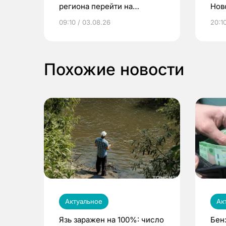
региона перейти на
Нов
электронные квитанции и
про
09:10 / 03.08.26
20:10
выиграть призы
Похожие новости
Актуальное
Ак
Язь заражен на 100%: число
Бен