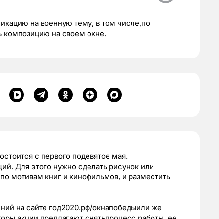
ликацию на военную тему, в том числе,по
ь композицию на своем окне.
тоится с первого подевятое мая.
ий. Для этого нужно сделать рисунок или
,по мотивам книг и кинофильмов, и разместить
ений на сайте год2020.рф/окнапобедыили же
торы акции предлагают снятьпроцесс работы, ее