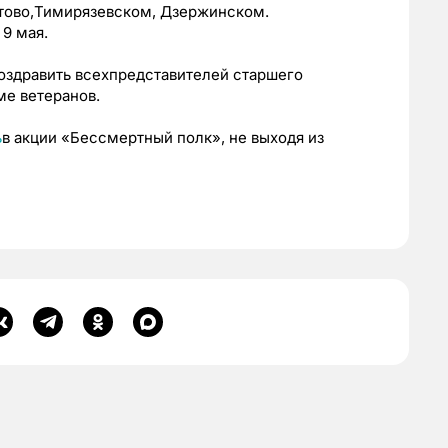
утово,Тимирязевском, Дзержинском.
 9 мая.
поздравить всехпредставителей старшего
е ветеранов.
ь
в акции «Бессмертный полк», не выходя из