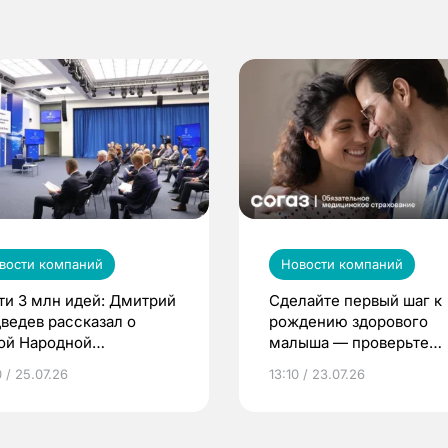
вости компаний
Новости компаний
ти 3 млн идей: Дмитрий
Сделайте первый шаг к
ведев рассказал о
рождению здорового
ой Народной
малыша — проверьте
грамме ЕР
репродуктивное здоров
 / 25.07.26
13:10 / 23.07.26
по ОМС!