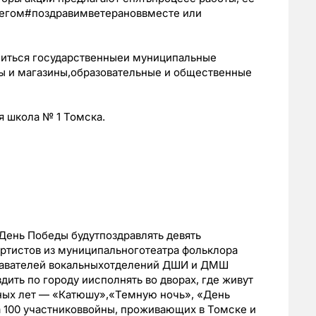
штегом#поздравимветерановвместе или
ниться государственныеи муниципальные
ры и магазины,образовательные и общественные
я школа № 1 Томска.
 День Победы будутпоздравлять девять
 артистов из муниципальноготеатра фольклора
одавателей вокальныхотделений ДШИ и ДМШ
дить по городу иисполнять во дворах, где живут
ных лет — «Катюшу»,«Темную ночь», «День
а 100 участниковвойны, проживающих в Томске и