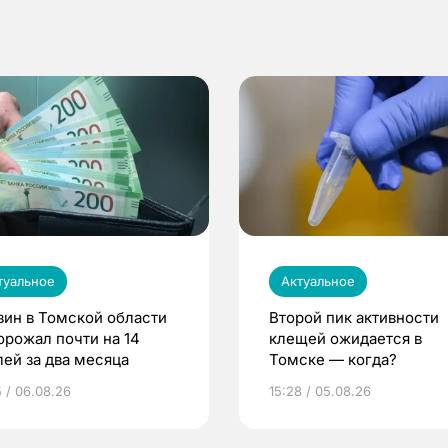
туальное
Актуальное
зин в Томской области
Второй пик активности
орожал почти на 14
клещей ожидается в
лей за два месяца
Томске — когда?
5 / 06.08.26
15:28 / 05.08.26