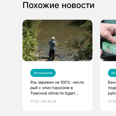
Похожие новости
Актуальное
Ак
Язь заражен на 100%: число
Бен
рыб с описторхозом в
под
Томской области будет
руб
расти
17:00 / 06.08.26
14:3