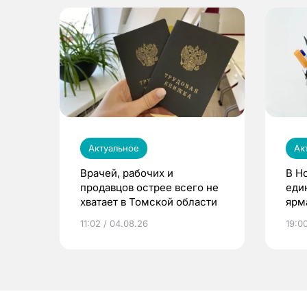
Актуальное
Ак
Врачей, рабочих и
В Н
продавцов острее всего не
еди
хватает в Томской области
ярм
11:02 / 04.08.26
19:0