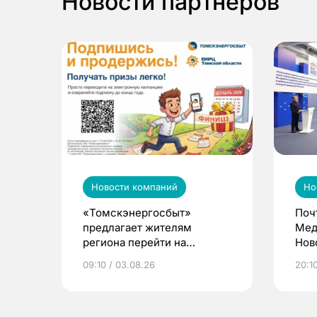
Новости партнеров
Новости компаний
Но
«Томскэнергосбыт»
Поч
предлагает жителям
Мед
региона перейти на
Нов
электронные квитанции и
про
09:10 / 03.08.26
20:10
выиграть призы