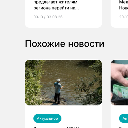
предлагает жителям
Мед
региона перейти на
Нов
электронные квитанции и
про
09:10 / 03.08.26
20:10
выиграть призы
Похожие новости
Актуальное
Ак