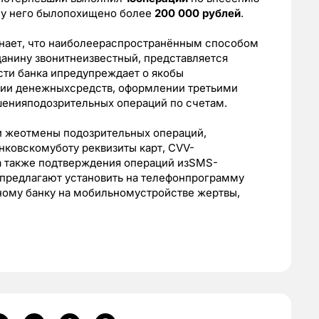
м у него былопохищено более
200 000 рублей
.
нает, что наиболеераспространённым способом
данину звонитнеизвестный, представляется
сти банка ипредупреждает о якобы
нии денежныхсредств, оформлении третьими
шенияподозрительных операций по счетам.
ли жеотмены подозрительных операций,
ковскомуботу реквизиты карт, CVV-
 а также подтверждения операций изSMS-
предлагают установить на телефонпрограмму
ьному банку на мобильномустройстве жертвы,