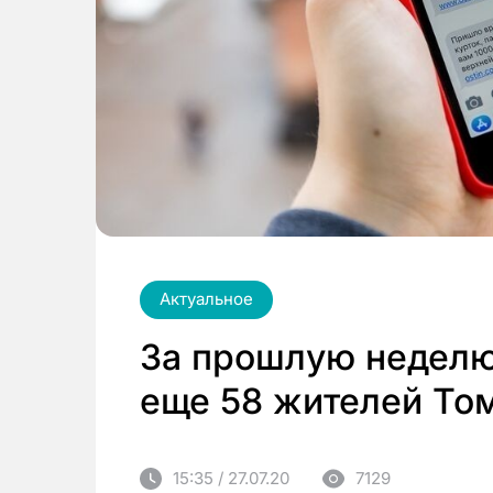
Актуальное
За прошлую недел
еще 58 жителей То
15:35 / 27.07.20
7129