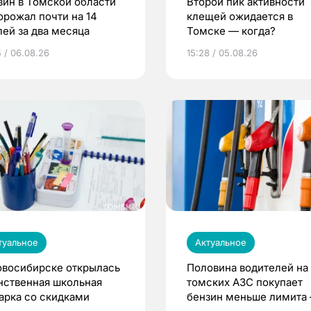
зин в Томской области
Второй пик активности
орожал почти на 14
клещей ожидается в
лей за два месяца
Томске — когда?
5 / 06.08.26
15:28 / 05.08.26
туальное
Актуальное
овосибирске открылась
Половина водителей на
нственная школьная
томских АЗС покупает
арка со скидками
бензин меньше лимита