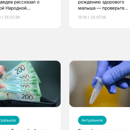
ведев рассказал о
рождению здорового
ой Народной
малыша — проверьте
грамме ЕР
репродуктивное здоров
 / 25.07.26
13:10 / 23.07.26
по ОМС!
туальное
Актуальное