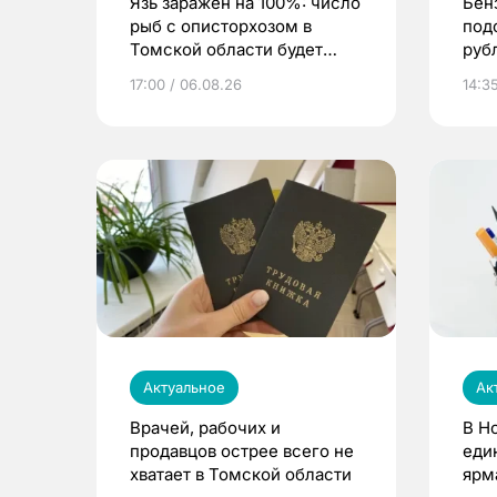
Язь заражен на 100%: число
Бен
рыб с описторхозом в
под
Томской области будет
руб
расти
17:00 / 06.08.26
14:3
Актуальное
Ак
Врачей, рабочих и
В Н
продавцов острее всего не
еди
хватает в Томской области
ярм