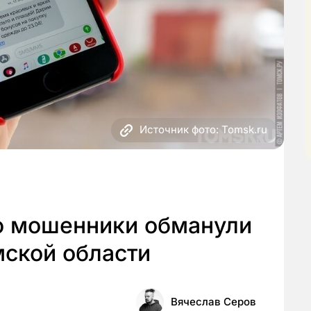
Источник фото: Tomsk.ru
ю мошенники обманули
мской области
Вячеслав Серов