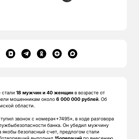
 стали
18 мужчин и 40 женщин
в возрасте от
евели мошенникам около
6 000 000 рублей
. Об
мской области.
тупил звонок с номера«+7495», в ходе разговора
лужбыбезопасности банка. Он убедил мужчину
а якобы безопасный счет, предлогом стали
 Потерпевший выполнил
15операций
по внесению