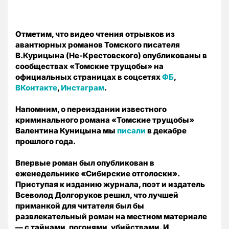
Отметим, что видео чтения отрывков из
авантюрных романов Томского писателя
В.Курицына (Не-Крестовского) опубликованы в
сообществах «Томские трущобы» на
официальных страницах в соцсетях
ФБ
,
ВКонтакте
,
Инстаграм
.
Напомним, о переиздании известного
криминального романа «Томские трущобы»
Валентина Куницына мы
писали
в декабре
прошлого года.
Впервые роман был опубликован в
еженедельнике «Сибирские отголоски».
Приступая к изданию журнала, поэт и издатель
Всеволод Долгоруков решил, что лучшей
приманкой для читателя был бы
развлекательный роман на местном материале
— с тайнами, погонями, убийствами. И