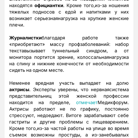
находятся
официантки
. Кроме того,из-за ношения
тяжелых подносов с едой и напитками у них
возникает серьезнаянагрузка на хрупкие женские
плечи.
Журналистки
благодаря работе также
«приобретают» массу профзаболеваний: набор
текставызывает туннельный синдром, а от
монитора портится зрение, колоссальнаянагрузка
на спину и нижние конечности от необходимости
сидеть на одном месте.
Неменее вредная участь выпадает на долю
актрисы
. Эксперты уверены, что нервнаясистема
представительниц этой женской профессии
находится на пределе,
отмечает
Медикфорум.
Актрисы работают не по графику, постоянно
стрессуют, недоедают. Витоге зарабатывают себе
гастриты и другие проблемы с пищеварением.
Кроме того,из-за частой работы на улице во время
съемок возможны простуды, а из-занебывалых