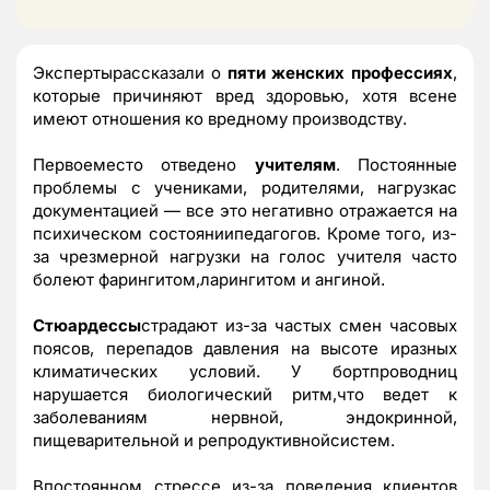
Экспертырассказали о
пяти женских профессиях
,
которые причиняют вред здоровью, хотя всене
имеют отношения ко вредному производству.
Первоеместо отведено
учителям
. Постоянные
проблемы с учениками, родителями, нагрузкас
документацией — все это негативно отражается на
психическом состояниипедагогов. Кроме того, из-
за чрезмерной нагрузки на голос учителя часто
болеют фарингитом,ларингитом и ангиной.
Стюардессы
страдают из-за частых смен часовых
поясов, перепадов давления на высоте иразных
климатических условий. У бортпроводниц
нарушается биологический ритм,что ведет к
заболеваниям нервной, эндокринной,
пищеварительной и репродуктивнойсистем.
Впостоянном стрессе из-за поведения клиентов