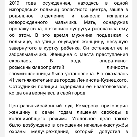
2019 года осужденная, находясь в одной
изгородских больниц областного центра, зашла в
родильное отделение и вынесла изпалаты
новорожденного мальчика. Мать, обнаружив
пропажу сына, позвонила супругуи рассказала ему
об этом. В это время мужчина подъезжал к
больнице, на улице онувидел женщину, несущую
завернутого в куртку ребенка. Он остановил ее и
забралмальчика. Женщина с места преступления
скрылась. В ходе оперативно-
розыскныхмероприятий личность
злоумышленницы была установлена. Ею оказалась
41-летняяжительница города Ленинска-Кузнецкого.
Сотрудники полиции задержали ее наавтовокзале,
когда она вернулась в свой город.
Центральныйрайонный суд Кемерова приговорил
женщину к семи годам лишения свободы в
колонииобщего режима. Уголовное дело также
было возбуждено в отношении начальникаслужбы
охраны медучреждения, который допустил в