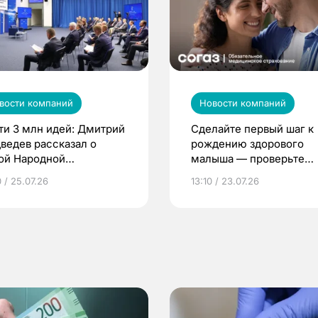
вости компаний
Новости компаний
ти 3 млн идей: Дмитрий
Сделайте первый шаг к
ведев рассказал о
рождению здорового
ой Народной
малыша — проверьте
грамме ЕР
репродуктивное здоров
 / 25.07.26
13:10 / 23.07.26
по ОМС!