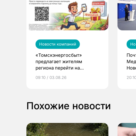
Новости компаний
Но
«Томскэнергосбыт»
Поч
предлагает жителям
Мед
региона перейти на
Нов
электронные квитанции и
про
09:10 / 03.08.26
20:10
выиграть призы
Похожие новости