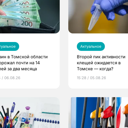
туальное
Актуальное
зин в Томской области
Второй пик активности
орожал почти на 14
клещей ожидается в
лей за два месяца
Томске — когда?
5 / 06.08.26
15:28 / 05.08.26