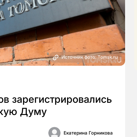
Источник фото: Tomsk.ru
ов зарегистрировались
скую Думу
Екатерина Горникова