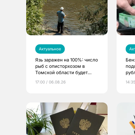
Актуальное
Ак
Язь заражен на 100%: число
Бен
рыб с описторхозом в
под
Томской области будет
руб
расти
17:00 / 06.08.26
14:3