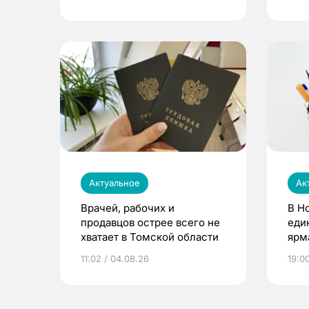
Актуальное
Ак
Врачей, рабочих и
В Н
продавцов острее всего не
еди
хватает в Томской области
ярм
11:02 / 04.08.26
19:0