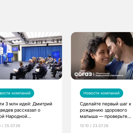
вости компаний
Новости компаний
ти 3 млн идей: Дмитрий
Сделайте первый шаг к
ведев рассказал о
рождению здорового
ой Народной
малыша — проверьте
грамме ЕР
репродуктивное здоров
 / 25.07.26
13:10 / 23.07.26
по ОМС!