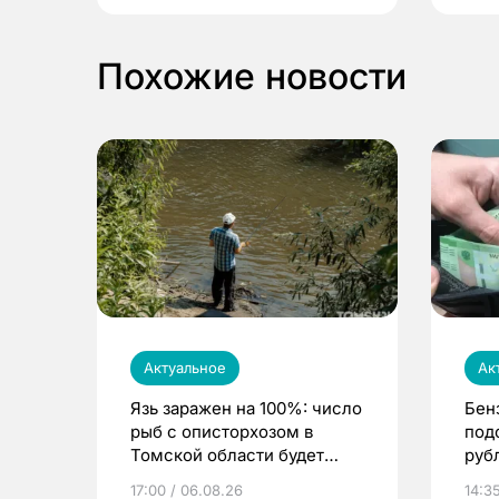
Похожие новости
Актуальное
Ак
Язь заражен на 100%: число
Бен
рыб с описторхозом в
под
Томской области будет
руб
расти
17:00 / 06.08.26
14:3