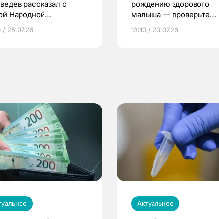
ведев рассказал о
рождению здорового
ой Народной
малыша — проверьте
грамме ЕР
репродуктивное здоров
 / 25.07.26
13:10 / 23.07.26
по ОМС!
туальное
Актуальное