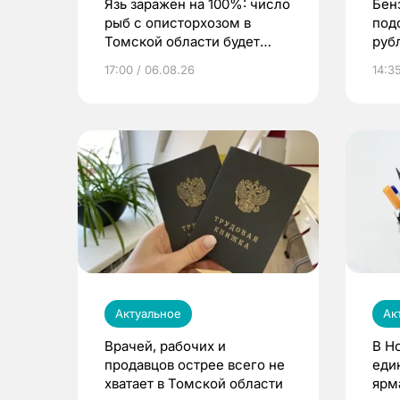
Язь заражен на 100%: число
Бен
рыб с описторхозом в
под
Томской области будет
руб
расти
17:00 / 06.08.26
14:3
Актуальное
Ак
Врачей, рабочих и
В Н
продавцов острее всего не
еди
хватает в Томской области
ярм