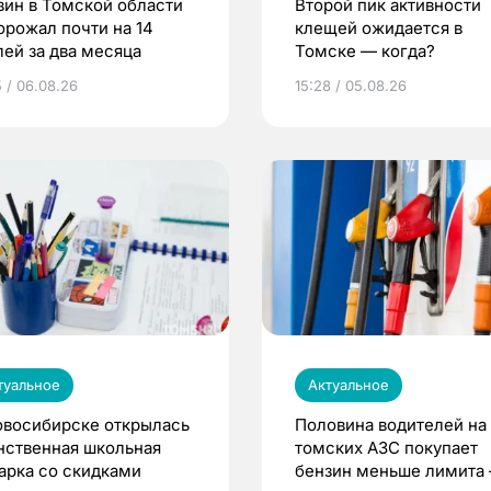
зин в Томской области
Второй пик активности
орожал почти на 14
клещей ожидается в
лей за два месяца
Томске — когда?
5 / 06.08.26
15:28 / 05.08.26
туальное
Актуальное
овосибирске открылась
Половина водителей на
нственная школьная
томских АЗС покупает
арка со скидками
бензин меньше лимита