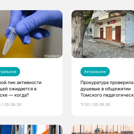
туальное
Актуальное
рой пик активности
Прокуратура проверила
щей ожидается в
душевые в общежитии
ске — когда?
Томского педагогическ
университета
8 / 05.08.26
11:30 / 05.08.26