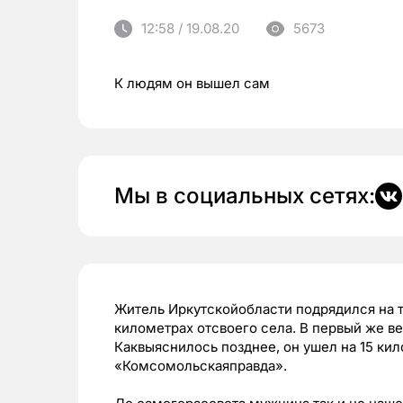
12:58 / 19.08.20
5673
К людям он вышел сам
Мы в социальных сетях:
Житель Иркутскойобласти подрядился на т
километрах отсвоего села. В первый же в
Каквыяснилось позднее, он ушел на 15 ки
«Комсомольскаяправда».