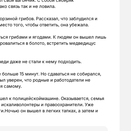
л свой вагончик. С собой сибиряк
ко связь так и не ловила.
рзиной грибов. Рассказал, что заблудился и
сто того, чтобы ответить, она убежала.
ться грибами и ягодами. К людям он вышел лишь
провалиться в болото, встретить медведицус
веди даже не стали к нему подходить.
 больше 15 минут. Но сдаваться не собирался,
Был уверен, что родные и работодатели не
ся самому.
ышел к полицейскоймашине. Оказывается, семья
го искаливолонтеры и правоохранители. Уже
и.Ночью он вышел в легких тапках, а затем и