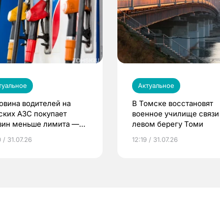
туальное
Актуальное
овина водителей на
В Томске восстановят
ских АЗС покупает
военное училище связи
зин меньше лимита —
левом берегу Томи
 / 31.07.26
12:19 / 31.07.26