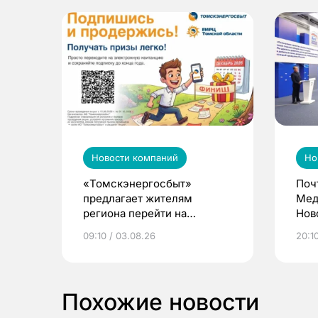
Новости компаний
Но
«Томскэнергосбыт»
Поч
предлагает жителям
Мед
региона перейти на
Нов
электронные квитанции и
про
09:10 / 03.08.26
20:10
выиграть призы
Похожие новости