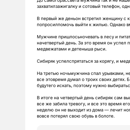
До самогорассвета мужчина так и не наше
захватилзажигалку и сотовый телефон, одна
В первый же деньон встретил женщину с ко
попросилпомочь выйти к жилью. Однако вме
Мужчине пришлосьночевать в лесу и пита
начетвертый день. За это время он успел 
медвежатами и детеныша рыси.
Сибиряк успелспрятаться за корягу, и мед
На третью ночьмужчина спал урывками, не
все этовремя думал о троих своих детях. 
будутего искать, поэтому нужно выбирать
В итоге на четвертый день сибиряк сам в
все же забила тревогу, и все это время е
неделю он не выходит из дома — лечит ног
вовсе потерял свою обувь в болоте.