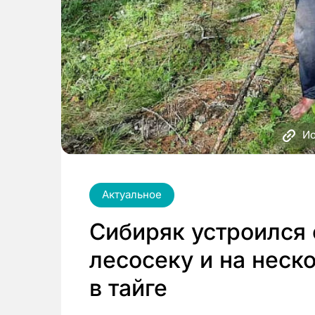
Ис
Актуальное
Сибиряк устроился
лесосеку и на неск
в тайге