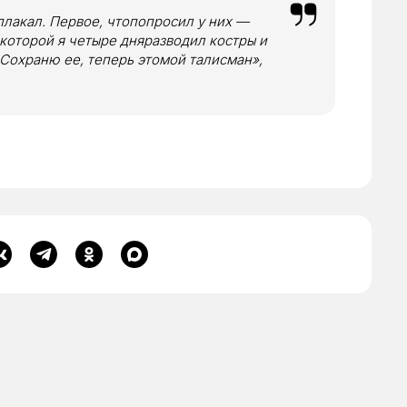
плакал. Первое, чтопопросил у них —
я которой я четыре дняразводил костры и
. Сохраню ее, теперь этомой талисман»,