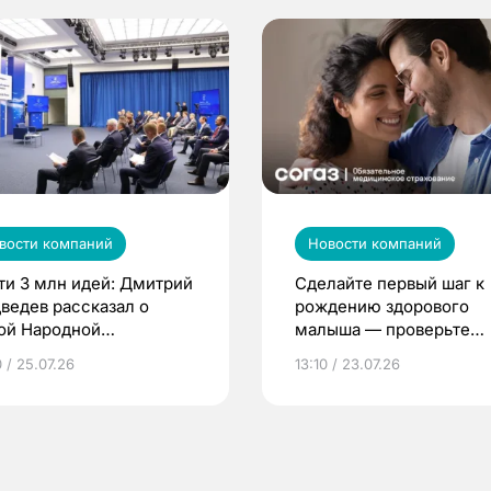
вости компаний
Новости компаний
ти 3 млн идей: Дмитрий
Сделайте первый шаг к
ведев рассказал о
рождению здорового
ой Народной
малыша — проверьте
грамме ЕР
репродуктивное здоров
 / 25.07.26
13:10 / 23.07.26
по ОМС!