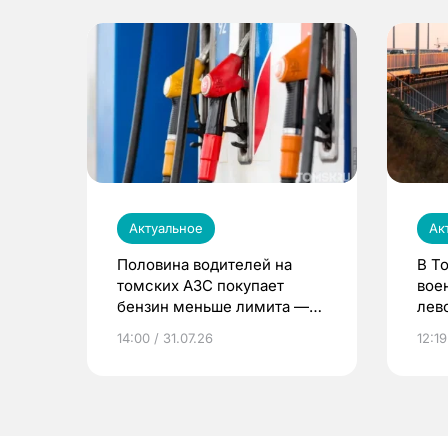
Актуальное
Ак
Половина водителей на
В Т
томских АЗС покупает
вое
бензин меньше лимита —
лев
мэр
14:00 / 31.07.26
12:19