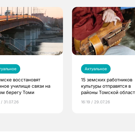
туальное
Актуальное
омске восстановят
15 земских работников
нное училище связи на
культуры отправятся в
ом берегу Томи
районы Томской облас
 / 31.07.26
16:19 / 29.07.26