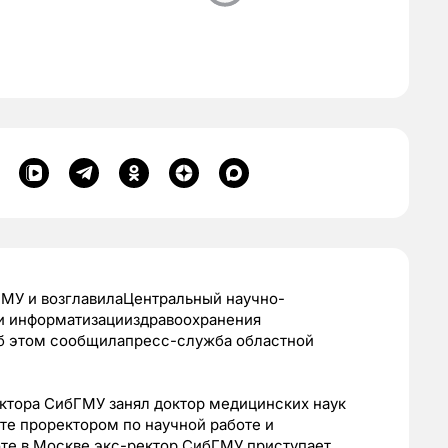
ГМУ и возглавилаЦентральный научно-
 и информатизацииздравоохранения
Об этом сообщилапресс-служба областной
тора СибГМУ занял доктор медицинских наук
ете проректором по научной работе и
оте в Москве экс-ректор СибГМУ приступает