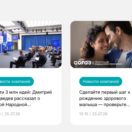
вости компаний
Новости компаний
ти 3 млн идей: Дмитрий
Сделайте первый шаг к
ведев рассказал о
рождению здорового
ой Народной
малыша — проверьте
грамме ЕР
репродуктивное здоров
 / 25.07.26
13:10 / 23.07.26
по ОМС!