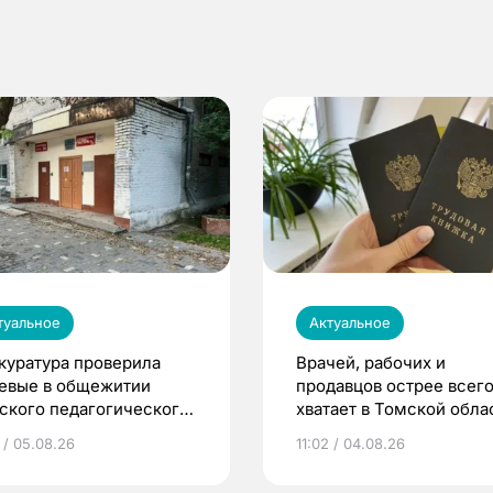
туальное
Актуальное
куратура проверила
Врачей, рабочих и
евые в общежитии
продавцов острее всего
ского педагогического
хватает в Томской обла
верситета
 / 05.08.26
11:02 / 04.08.26