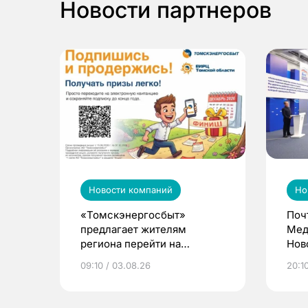
Новости партнеров
Новости компаний
Но
«Томскэнергосбыт»
Поч
предлагает жителям
Мед
региона перейти на
Нов
электронные квитанции и
про
09:10 / 03.08.26
20:10
выиграть призы