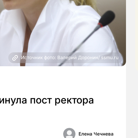
Источник фото: Валерий Доронин/ ssmu.ru
инула пост ректора
Елена Чечнева