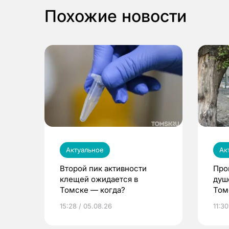
Похожие новости
Актуальное
Ак
Второй пик активности
Про
клещей ожидается в
душ
Томске — когда?
Том
уни
15:28 / 05.08.26
11:30