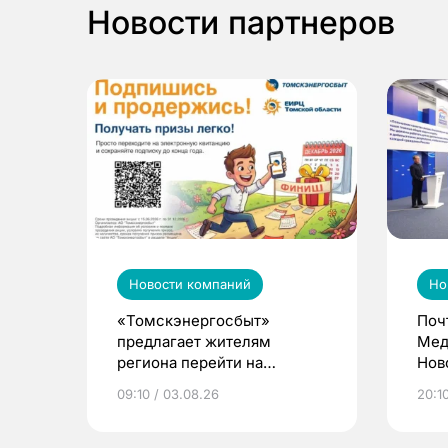
Новости партнеров
Новости компаний
Но
«Томскэнергосбыт»
Поч
предлагает жителям
Мед
региона перейти на
Нов
электронные квитанции и
про
09:10 / 03.08.26
20:10
выиграть призы