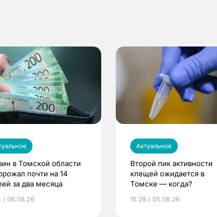
туальное
Актуальное
зин в Томской области
Второй пик активности
орожал почти на 14
клещей ожидается в
лей за два месяца
Томске — когда?
5 / 06.08.26
15:28 / 05.08.26