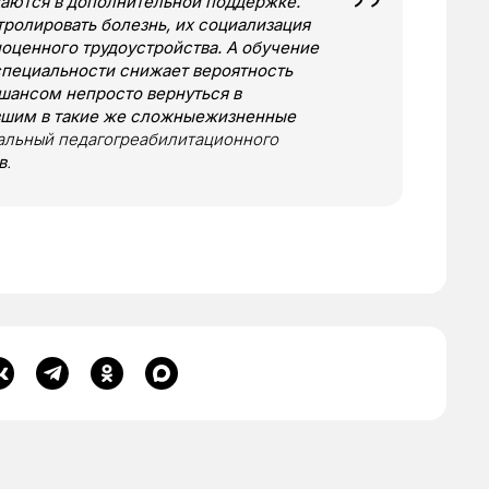
аются в дополнительной поддержке.
тролировать болезнь, их социализация
оценного трудоустройства. А обучение
пециальности снижает вероятность
шансом непросто вернуться в
авшим в такие же сложныежизненные
иальный педагогреабилитационного
в
.