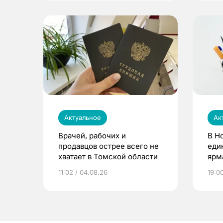
Актуальное
Ак
Врачей, рабочих и
В Н
продавцов острее всего не
еди
хватает в Томской области
ярм
11:02 / 04.08.26
19:0