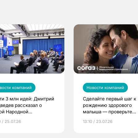
вости компаний
Новости компаний
ти 3 млн идей: Дмитрий
Сделайте первый шаг к
ведев рассказал о
рождению здорового
ой Народной
малыша — проверьте
грамме ЕР
репродуктивное здоров
 / 25.07.26
13:10 / 23.07.26
по ОМС!