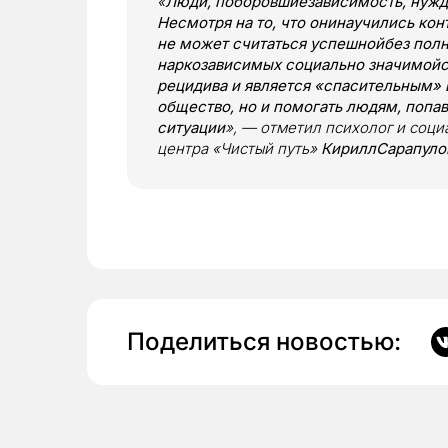
«
Люди, поборовшиезависимость, нужд
Несмотря на то, что онинаучились кон
не может считаться успешнойбез полн
наркозависимых социально значимойс
рецидива и является «спасительным» 
общество, но и помогать людям, поп
ситуации
», — отметил психолог и соц
центра «Чистый путь»
КириллСарапуло
Поделиться новостью: