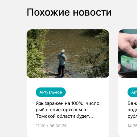
Похожие новости
Актуальное
Ак
Язь заражен на 100%: число
Бен
рыб с описторхозом в
под
Томской области будет
руб
расти
17:00 / 06.08.26
14:3