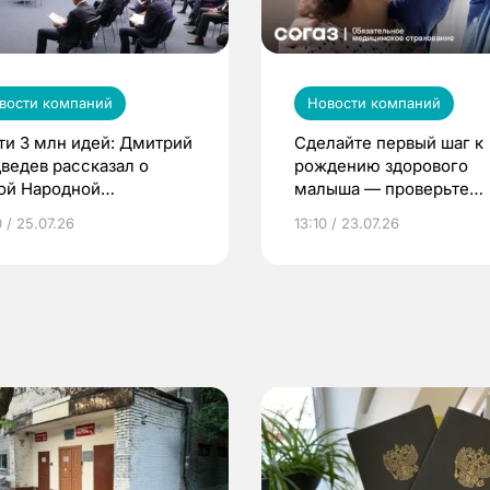
вости компаний
Новости компаний
ти 3 млн идей: Дмитрий
Сделайте первый шаг к
ведев рассказал о
рождению здорового
ой Народной
малыша — проверьте
грамме ЕР
репродуктивное здоров
 / 25.07.26
13:10 / 23.07.26
по ОМС!