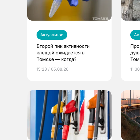
Актуальное
Ак
Второй пик активности
Про
клещей ожидается в
душ
Томске — когда?
Том
уни
15:28 / 05.08.26
11:30