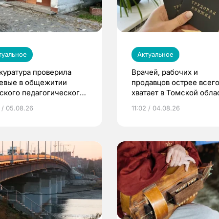
туальное
Актуальное
куратура проверила
Врачей, рабочих и
евые в общежитии
продавцов острее всего
ского педагогического
хватает в Томской обла
верситета
 / 05.08.26
11:02 / 04.08.26