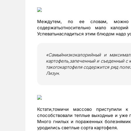
Междутем, по ее словам, можно 
содержатьотносительно мало калори
Успеватьнасладиться этим блюдом надо ус
«Самыйнизкокалорийный и максимал
картофель,запеченный и съеденный с к
такогокартофеля содержится ряд полез
Лизун.
Кстати,томичи массово приступили 
способствовали теплые выходные и уже п
Много гнилых и пораженных болезнямик
уродились светлые сорта картофеля.