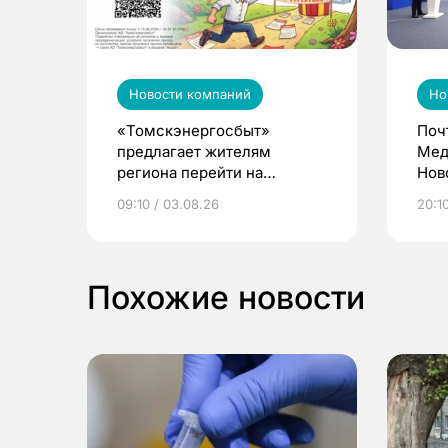
Новости компаний
Но
«Томскэнергосбыт»
Поч
предлагает жителям
Мед
региона перейти на
Нов
электронные квитанции и
про
09:10 / 03.08.26
20:10
выиграть призы
Похожие новости