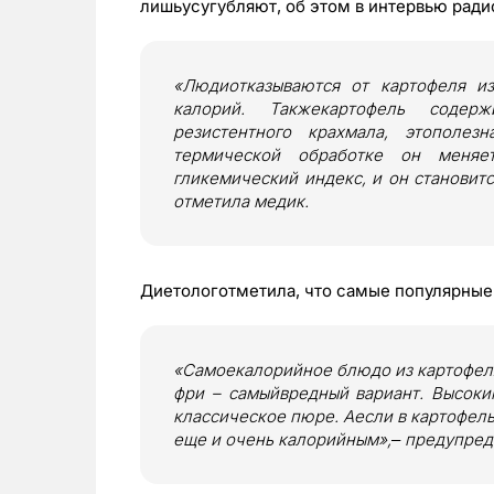
лишьусугубляют, об этом в интервью ради
«Людиотказываются от картофеля из
калорий. Такжекартофель содер
резистентного крахмала, этополез
термической обработке он меняет
гликемический индекс, и он становит
отметила медик.
Диетологотметила, что самые популярные
«Самоекалорийное блюдо из картофеля
фри – самыйвредный вариант. Высоки
классическое пюре. Аесли в картофель
еще и очень калорийным»,‒ предупред