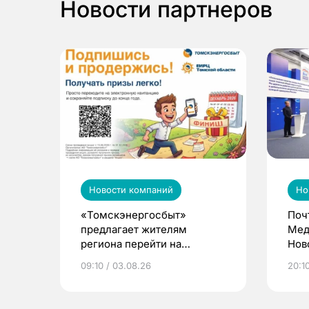
Новости партнеров
Новости компаний
Но
«Томскэнергосбыт»
Поч
предлагает жителям
Мед
региона перейти на
Нов
электронные квитанции и
про
09:10 / 03.08.26
20:10
выиграть призы