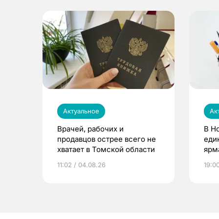
Актуальное
Ак
Врачей, рабочих и
В Н
продавцов острее всего не
еди
хватает в Томской области
ярм
11:02 / 04.08.26
19:0