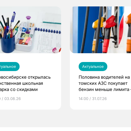
туальное
Актуальное
овосибирске открылась
Половина водителей на
нственная школьная
томских АЗС покупает
арка со скидками
бензин меньше лимита
мэр
0 / 03.08.26
14:00 / 31.07.26