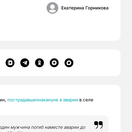
Екатерина Горникова
чин,
пострадавшихнакануне в аварии
в селе
один мужчина погиб наместе аварии до