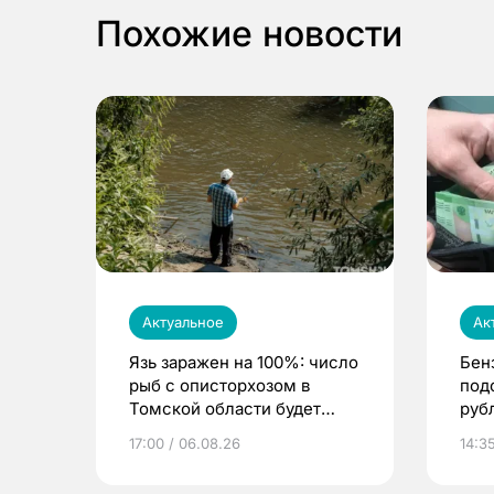
Похожие новости
Актуальное
Ак
Язь заражен на 100%: число
Бен
рыб с описторхозом в
под
Томской области будет
руб
расти
17:00 / 06.08.26
14:3