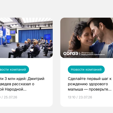
вости компаний
Новости компаний
ти 3 млн идей: Дмитрий
Сделайте первый шаг к
ведев рассказал о
рождению здорового
ой Народной
малыша — проверьте
грамме ЕР
репродуктивное здоров
 / 25.07.26
13:10 / 23.07.26
по ОМС!