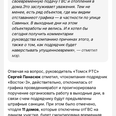
своевременную подачу ГВС и отопления в
дома.Это заслуживает уважения. Тем не
менее, есть ряд объектов, где мы видим
отставаниеот графика — в частности по улице
Савиных. В выходные дни на этом
объектеработы не велись. И я хотел бы
сегодня получить комментарии
руководства компаниио причинах этого, а
также о том, как подрядчик будет
наверстывать упущенноевремя
», — отметил
мэр.
Отвечая на вопрос, руководитель «Томск РТС»
Сергей Панасюк
отметил, чтокомпания-подрядчик
«Восток-3», действительно, отклонилась от
графика проведенияработ и проигнорировала
поручение организовать работу в выходные дни, в
связи счем подрядчику будут предъявлены
штрафные санкции. При этом было отмечено,
чтодля
11 домов
, которые отключены отГВС на
данном участке, будет смонтирована временная