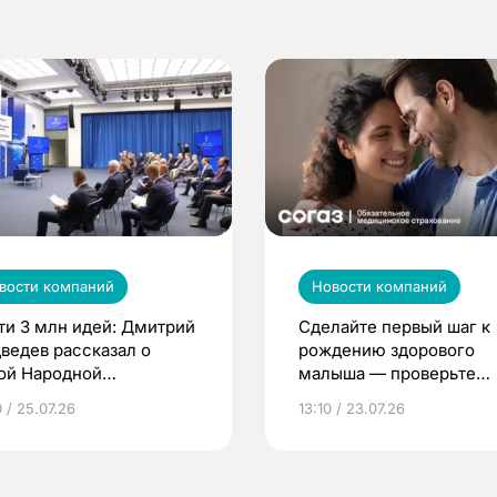
вости компаний
Новости компаний
ти 3 млн идей: Дмитрий
Сделайте первый шаг к
ведев рассказал о
рождению здорового
ой Народной
малыша — проверьте
грамме ЕР
репродуктивное здоров
 / 25.07.26
13:10 / 23.07.26
по ОМС!