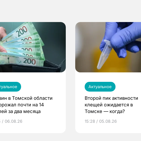
туальное
Актуальное
зин в Томской области
Второй пик активности
орожал почти на 14
клещей ожидается в
лей за два месяца
Томске — когда?
5 / 06.08.26
15:28 / 05.08.26