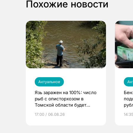
Похожие новости
Актуальное
Ак
Язь заражен на 100%: число
Бен
рыб с описторхозом в
под
Томской области будет
руб
расти
17:00 / 06.08.26
14:3