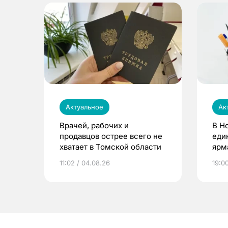
Актуальное
Ак
Врачей, рабочих и
В Н
продавцов острее всего не
еди
хватает в Томской области
ярм
11:02 / 04.08.26
19:0