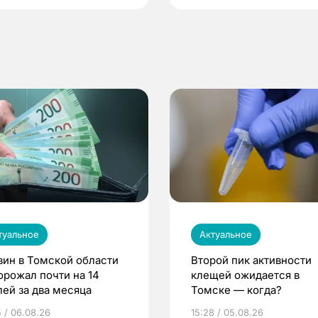
туальное
Актуальное
зин в Томской области
Второй пик активности
орожал почти на 14
клещей ожидается в
лей за два месяца
Томске — когда?
5 / 06.08.26
15:28 / 05.08.26