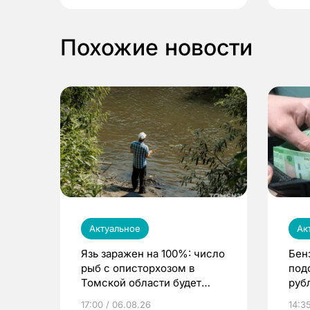
Похожие новости
Актуальное
Ак
Язь заражен на 100%: число
Бен
рыб с описторхозом в
под
Томской области будет
руб
расти
17:00 / 06.08.26
14:3