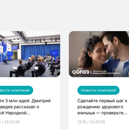
вости компаний
Новости компаний
ти 3 млн идей: Дмитрий
Сделайте первый шаг к
ведев рассказал о
рождению здорового
ой Народной
малыша — проверьте
грамме ЕР
репродуктивное здоров
 / 25.07.26
13:10 / 23.07.26
по ОМС!