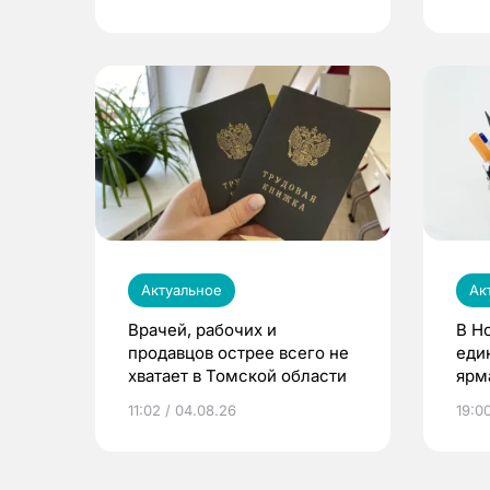
Актуальное
Ак
Врачей, рабочих и
В Н
продавцов острее всего не
еди
хватает в Томской области
ярм
11:02 / 04.08.26
19:0