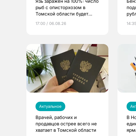
Язь заражен на 100%: число
Бен
рыб с описторхозом в
под
Томской области будет
руб
расти
17:00 / 06.08.26
14:3
Актуальное
Ак
Врачей, рабочих и
В Н
продавцов острее всего не
еди
хватает в Томской области
ярм