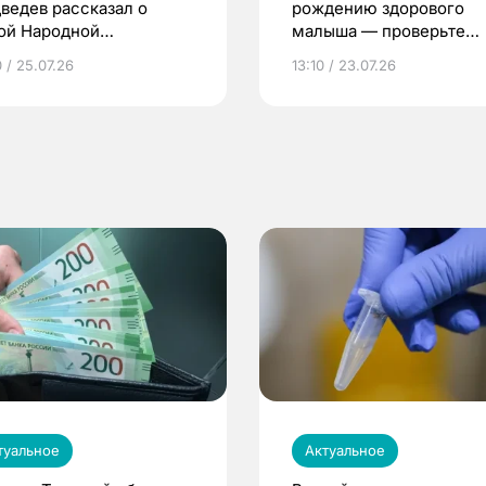
ведев рассказал о
рождению здорового
ой Народной
малыша — проверьте
грамме ЕР
репродуктивное здоров
 / 25.07.26
13:10 / 23.07.26
по ОМС!
туальное
Актуальное