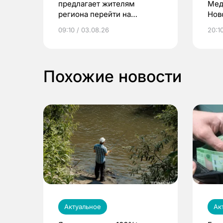
предлагает жителям
Мед
региона перейти на
Нов
электронные квитанции и
про
09:10 / 03.08.26
20:10
выиграть призы
Похожие новости
Актуальное
Ак