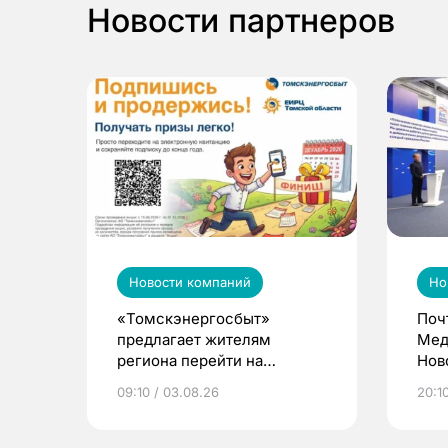
Новости партнеров
Новости компаний
Но
«Томскэнергосбыт»
Поч
предлагает жителям
Мед
региона перейти на
Нов
электронные квитанции и
про
09:10 / 03.08.26
20:10
выиграть призы