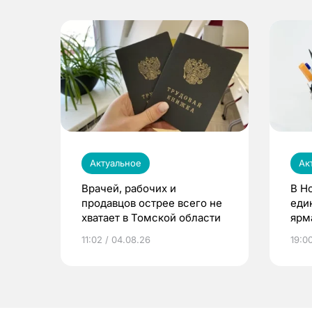
Актуальное
Ак
Врачей, рабочих и
В Н
продавцов острее всего не
еди
хватает в Томской области
ярм
11:02 / 04.08.26
19:0