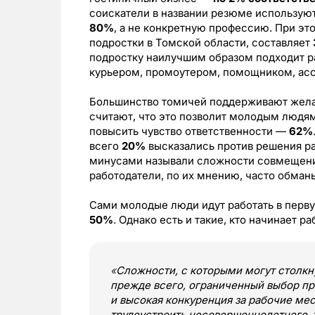
соискатели в названии резюме использу
80%
, а не конкретную профессию. При эт
подростки в Томской области, составляет
подростку
наилучшим образом подходит р
курьером, промоутером, помощником, ас
Большинство томичей поддерживают желан
считают, что это позволит молодым людя
повысить чувство ответственности —
62%
всего
20%
высказались против решения р
минусами называли сложности совмещени
работодатели, по их мнению, часто обма
Сами молодые люди идут работать в перв
50%
. Однако есть и такие, кто начинает р
«
Сложности, с которыми могут столкну
прежде всего, ограниченный выбор пр
и высокая конкуренция за рабочие мес
трудоустроить несовершеннолетнего, т