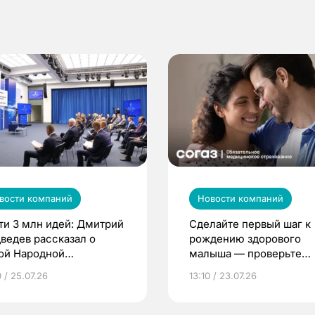
вости компаний
Новости компаний
ти 3 млн идей: Дмитрий
Сделайте первый шаг к
ведев рассказал о
рождению здорового
ой Народной
малыша — проверьте
грамме ЕР
репродуктивное здоров
 / 25.07.26
13:10 / 23.07.26
по ОМС!