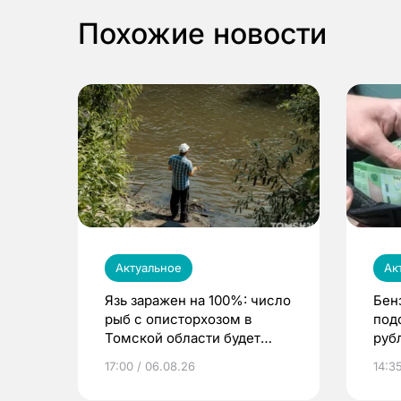
Похожие новости
Актуальное
Ак
Язь заражен на 100%: число
Бен
рыб с описторхозом в
под
Томской области будет
руб
расти
17:00 / 06.08.26
14:3