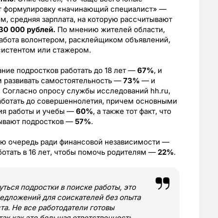
ют формулировку «начинающий специалист» —
ом, средняя зарплата, на которую рассчитывают
30 000 рублей.
По мнению жителей области,
абота волонтером, расклейщиком объявлений,
систентом или стажером.
ие подростков работать до 18 лет —
67%
, и
м развивать самостоятельность —
73%
— и
. Согласно опросу службы исследований hh.ru,
аботать до совершеннолетия, причем основными
я работы и учебы —
60%
, а также тот факт, что
нывают подростков —
57%
.
ую очередь ради финансовой независимости —
аботать в 16 лет, чтобы помочь родителям —
22%
.
ться подростки в поиске работы, это
едложений для соискателей без опыта
та. Не все работодатели готовы
ак как это большая ответственность.