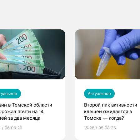
туальное
Актуальное
зин в Томской области
Второй пик активности
орожал почти на 14
клещей ожидается в
лей за два месяца
Томске — когда?
5 / 06.08.26
15:28 / 05.08.26