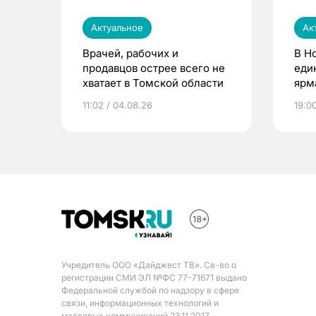
Актуальное
Ак
Врачей, рабочих и
В Н
продавцов острее всего не
еди
хватает в Томской области
ярм
11:02 / 04.08.26
19:0
Учредитель ООО «Дайджест ТВ». Св-во о
регистрации СМИ ЭЛ №ФС 77-71671 выдано
Федеральной службой по надзору в сфере
связи, информационных технологий и
массовых коммуникаций 23.11.2017