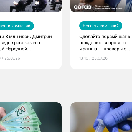
вости компаний
Новости компаний
ти 3 млн идей: Дмитрий
Сделайте первый шаг к
ведев рассказал о
рождению здорового
ой Народной
малыша — проверьте
грамме ЕР
репродуктивное здоров
 / 25.07.26
13:10 / 23.07.26
по ОМС!