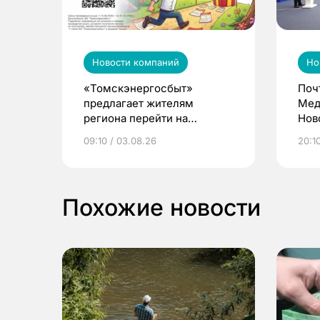
Новости компаний
Но
«Томскэнергосбыт»
Поч
предлагает жителям
Мед
региона перейти на
Нов
электронные квитанции и
про
09:10 / 03.08.26
20:10
выиграть призы
Похожие новости