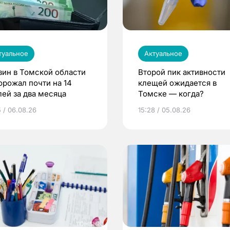
туальное
Актуальное
зин в Томской области
Второй пик активности
орожал почти на 14
клещей ожидается в
лей за два месяца
Томске — когда?
5 / 06.08.26
15:28 / 05.08.26