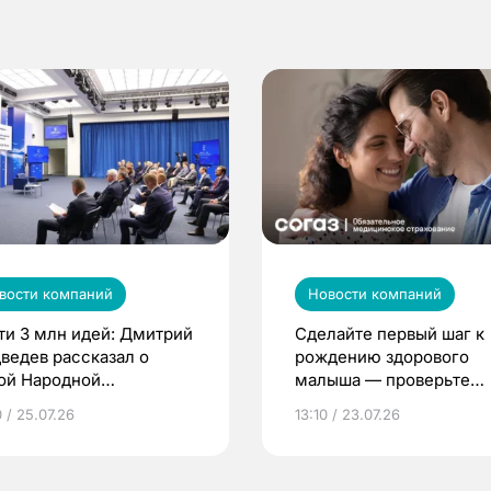
вости компаний
Новости компаний
ти 3 млн идей: Дмитрий
Сделайте первый шаг к
ведев рассказал о
рождению здорового
ой Народной
малыша — проверьте
грамме ЕР
репродуктивное здоров
 / 25.07.26
13:10 / 23.07.26
по ОМС!