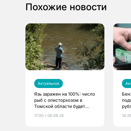
Похожие новости
Актуальное
Ак
Язь заражен на 100%: число
Бен
рыб с описторхозом в
под
Томской области будет
руб
расти
17:00 / 06.08.26
14:3