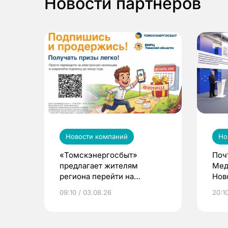
Новости партнеров
Новости компаний
Но
«Томскэнергосбыт»
Поч
предлагает жителям
Мед
региона перейти на
Нов
электронные квитанции и
про
09:10 / 03.08.26
20:10
выиграть призы