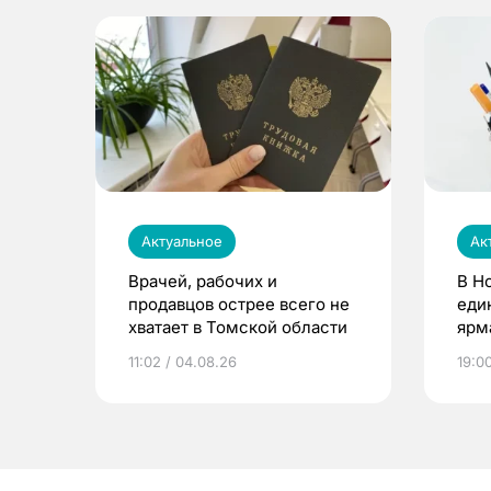
Актуальное
Ак
Врачей, рабочих и
В Н
продавцов острее всего не
еди
хватает в Томской области
ярм
11:02 / 04.08.26
19:0