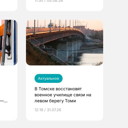
11:30 / 05.08.26
Актуальное
В Томске восстановят
военное училище связи на
 —
левом берегу Томи
12:19 / 31.07.26