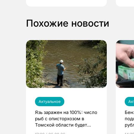
Похожие новости
Актуальное
Ак
Язь заражен на 100%: число
Бен
рыб с описторхозом в
под
Томской области будет
руб
расти