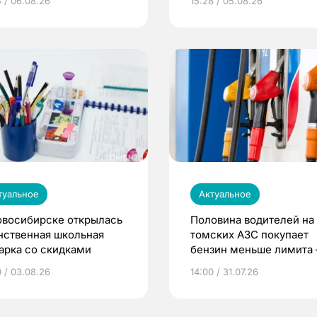
5 / 06.08.26
15:28 / 05.08.26
туальное
Актуальное
овосибирске открылась
Половина водителей на
нственная школьная
томских АЗС покупает
арка со скидками
бензин меньше лимита
мэр
0 / 03.08.26
14:00 / 31.07.26