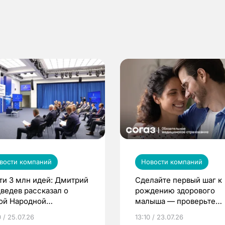
вости компаний
Новости компаний
ти 3 млн идей: Дмитрий
Сделайте первый шаг к
ведев рассказал о
рождению здорового
ой Народной
малыша — проверьте
грамме ЕР
репродуктивное здоров
 / 25.07.26
13:10 / 23.07.26
по ОМС!