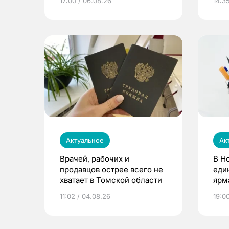
17:00 / 06.08.26
14:3
Актуальное
Ак
Врачей, рабочих и
В Н
продавцов острее всего не
еди
хватает в Томской области
ярм
11:02 / 04.08.26
19:0