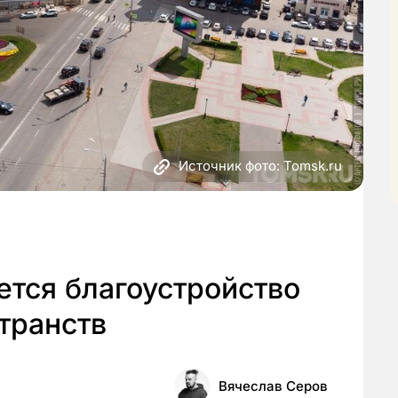
Источник фото: Tomsk.ru
тся благоустройство
транств
Вячеслав Серов