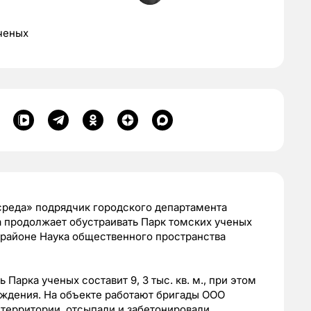
ученых
среда» подрядчик городского департамента
а продолжает обустраивать Парк томских ученых
рорайоне Наука общественного пространства
Парка ученых составит 9, 3 тыс. кв. м., при этом
аждения. На объекте работают бригады ООО
территории, отсыпали и забетонировали