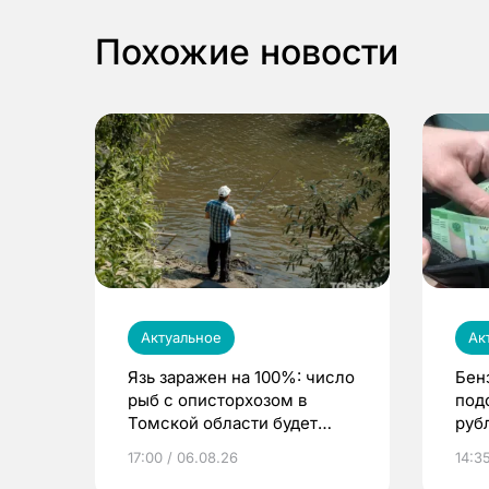
Похожие новости
Актуальное
Ак
Язь заражен на 100%: число
Бен
рыб с описторхозом в
под
Томской области будет
руб
расти
17:00 / 06.08.26
14:3