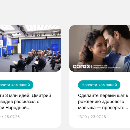
вости компаний
Новости компаний
ти 3 млн идей: Дмитрий
Сделайте первый шаг к
ведев рассказал о
рождению здорового
ой Народной
малыша — проверьте
грамме ЕР
репродуктивное здоров
 / 25.07.26
13:10 / 23.07.26
по ОМС!