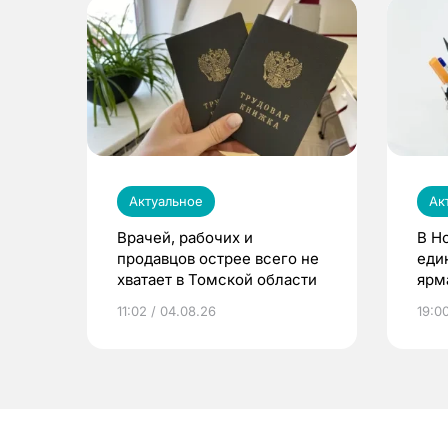
Актуальное
Ак
Врачей, рабочих и
В Н
продавцов острее всего не
еди
хватает в Томской области
ярм
11:02 / 04.08.26
19:0