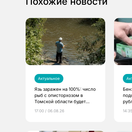
Похожие новости
Актуальное
Ак
Язь заражен на 100%: число
Бен
рыб с описторхозом в
под
Томской области будет
руб
расти
17:00 / 06.08.26
14:3