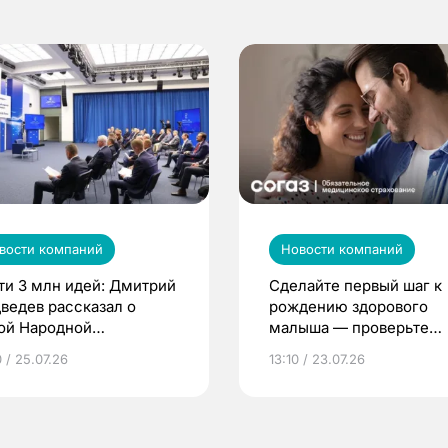
вости компаний
Новости компаний
ти 3 млн идей: Дмитрий
Сделайте первый шаг к
ведев рассказал о
рождению здорового
ой Народной
малыша — проверьте
грамме ЕР
репродуктивное здоров
 / 25.07.26
13:10 / 23.07.26
по ОМС!