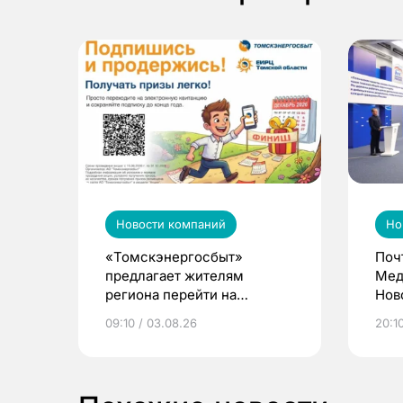
Новости компаний
Но
«Томскэнергосбыт»
Поч
предлагает жителям
Мед
региона перейти на
Нов
электронные квитанции и
про
09:10 / 03.08.26
20:10
выиграть призы