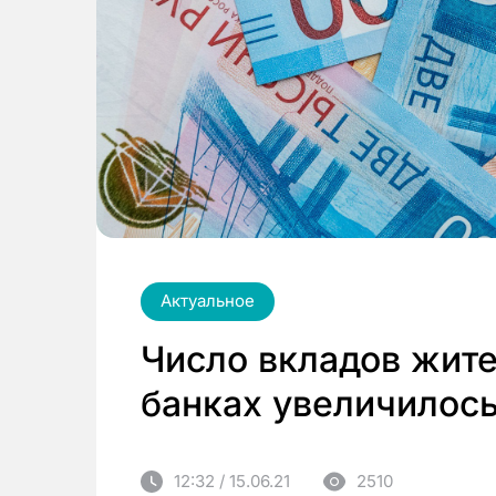
Актуальное
Число вкладов жите
банках увеличилос
12:32 / 15.06.21
2510