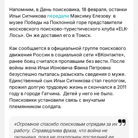
Напомним, в День поисковика, 18 февраля, останки
Ильи Ситникова
передали
Максиму Елезову в
музее Победы на Поклонной горе представители
московского поисково-туристического клуба «ELK-
Лось». Он же доставил его в Томск.
Как сообщается в официальной группе поискового
движения России в социальной сети «ВКонтакте»,
ранее боец считался пропавшим без вести. После
войны жена Ильи Ионовича Фаина Петровна
безуспешно пыталась разыскать сведения о муже.
Единственный сын Ильи Ситникова стал геологом,
прожил долгую трудовую жизнь и скончался в 2011
году в городе Гатчина. Детей у него не было.
Поисковики установили связь с внучатым
племянником солдата.
«Огромное спасибо поисковым отрядам за их
работу. Справедлива фраза, что война не
окончена, пока не похоронен последний ее