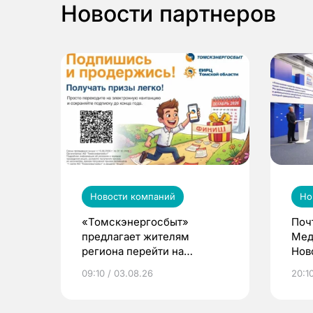
Новости партнеров
Новости компаний
Но
«Томскэнергосбыт»
Поч
предлагает жителям
Мед
региона перейти на
Нов
электронные квитанции и
про
09:10 / 03.08.26
20:10
выиграть призы