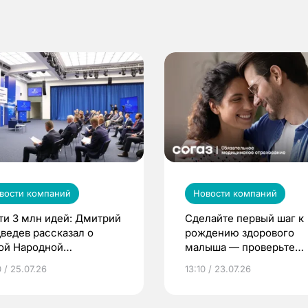
вости компаний
Новости компаний
ти 3 млн идей: Дмитрий
Сделайте первый шаг к
ведев рассказал о
рождению здорового
ой Народной
малыша — проверьте
грамме ЕР
репродуктивное здоров
 / 25.07.26
13:10 / 23.07.26
по ОМС!