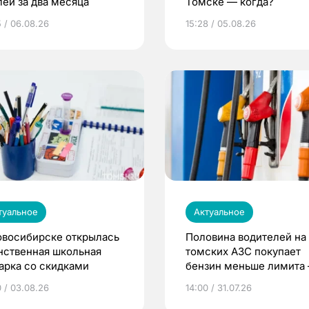
лей за два месяца
Томске — когда?
5 / 06.08.26
15:28 / 05.08.26
туальное
Актуальное
овосибирске открылась
Половина водителей на
нственная школьная
томских АЗС покупает
арка со скидками
бензин меньше лимита
мэр
0 / 03.08.26
14:00 / 31.07.26