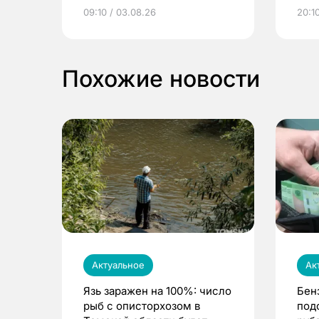
электронные квитанции и
про
09:10 / 03.08.26
20:10
выиграть призы
Похожие новости
Актуальное
Ак
Язь заражен на 100%: число
Бен
рыб с описторхозом в
под