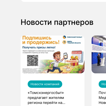
Новости партнеров
Новости компаний
Но
«Томскэнергосбыт»
Поч
предлагает жителям
Мед
региона перейти на
Нов