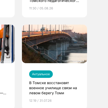
Томского педагогического
университета
11:30 / 05.08.26
Актуальное
В Томске восстановят
военное училище связи на
 —
левом берегу Томи
12:19 / 31.07.26