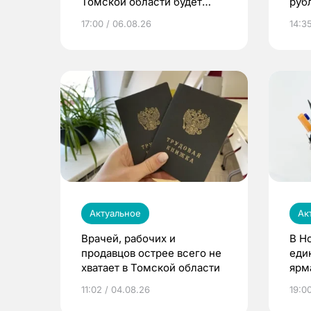
Томской области будет
руб
расти
17:00 / 06.08.26
14:3
Актуальное
Ак
Врачей, рабочих и
В Н
продавцов острее всего не
еди
хватает в Томской области
ярм
11:02 / 04.08.26
19:0