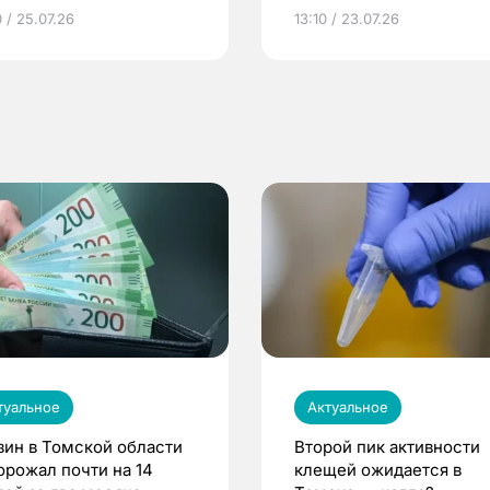
грамме ЕР
репродуктивное здоров
 / 25.07.26
13:10 / 23.07.26
по ОМС!
туальное
Актуальное
зин в Томской области
Второй пик активности
орожал почти на 14
клещей ожидается в