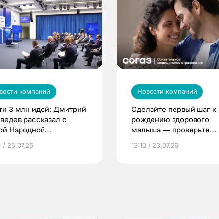
вости компаний
Новости компаний
ти 3 млн идей: Дмитрий
Сделайте первый шаг к
ведев рассказал о
рождению здорового
ой Народной
малыша — проверьте
грамме ЕР
репродуктивное здоров
 / 25.07.26
13:10 / 23.07.26
по ОМС!