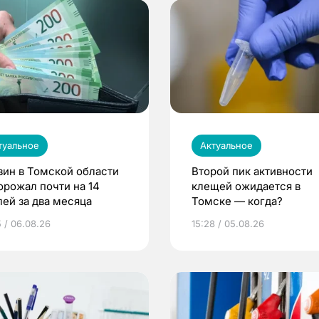
туальное
Актуальное
зин в Томской области
Второй пик активности
орожал почти на 14
клещей ожидается в
лей за два месяца
Томске — когда?
5 / 06.08.26
15:28 / 05.08.26