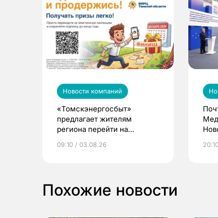
Новости компаний
Но
«Томскэнергосбыт»
Поч
предлагает жителям
Мед
региона перейти на
Нов
электронные квитанции и
про
09:10 / 03.08.26
20:10
выиграть призы
Похожие новости