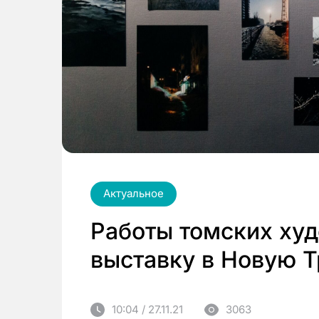
Актуальное
Работы томских худ
выставку в Новую Т
10:04 / 27.11.21
3063