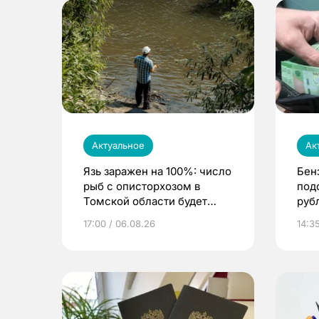
Актуальное
Ак
Язь заражен на 100%: число
Бен
рыб с описторхозом в
под
Томской области будет
руб
расти
17:00 / 06.08.26
14:3