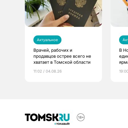
Актуальное
Ак
Врачей, рабочих и
В Н
продавцов острее всего не
еди
хватает в Томской области
ярм
11:02 / 04.08.26
19:0