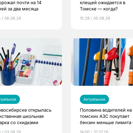
орожал почти на 14
клещей ожидается в
лей за два месяца
Томске — когда?
5 / 06.08.26
15:28 / 05.08.26
туальное
Актуальное
овосибирске открылась
Половина водителей на
нственная школьная
томских АЗС покупает
арка со скидками
бензин меньше лимита
мэр
0 / 03.08.26
14:00 / 31.07.26