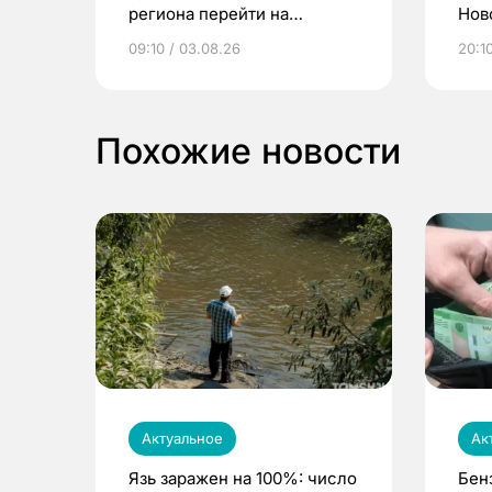
региона перейти на
Нов
электронные квитанции и
про
09:10 / 03.08.26
20:10
выиграть призы
Похожие новости
Актуальное
Ак
Язь заражен на 100%: число
Бен