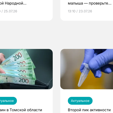
ой Народной
малыша — проверьте
грамме ЕР
репродуктивное здоров
 / 25.07.26
13:10 / 23.07.26
по ОМС!
туальное
Актуальное
зин в Томской области
Второй пик активности