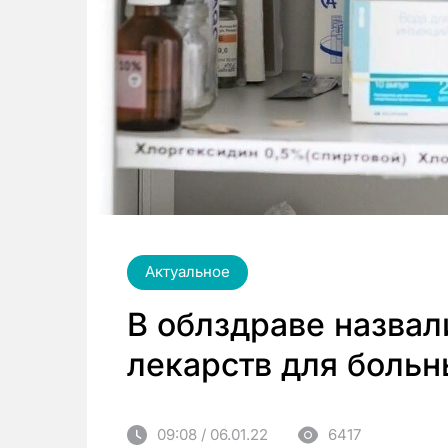
Актуальное
В облздраве назвал
лекарств для больн
09:08 / 06.01.22
6417