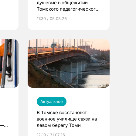
душевые в общежитии
Томского педагогического
университета
11:30 / 05.08.26
Актуальное
В Томске восстановят
военное училище связи на
 —
левом берегу Томи
12:19 / 31.07.26