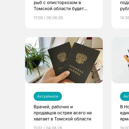
рыб с описторхозом в
под
Томской области будет
руб
расти
17:00 / 06.08.26
14:3
Актуальное
Ак
Врачей, рабочих и
В Н
продавцов острее всего не
еди
хватает в Томской области
ярм
11:02 / 04.08.26
19:0